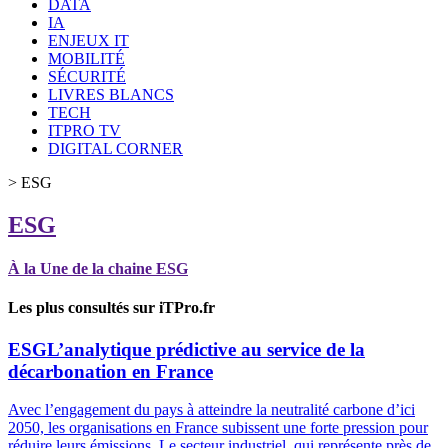
DATA
IA
ENJEUX IT
MOBILITÉ
SÉCURITÉ
LIVRES BLANCS
TECH
ITPRO TV
DIGITAL CORNER
>
ESG
ESG
À la Une de la chaine ESG
Les plus consultés sur iTPro.fr
ESG
L’analytique prédictive au service de la
décarbonation en France
Avec l’engagement du pays à atteindre la neutralité carbone d’ici
2050, les organisations en France subissent une forte pression pour
réduire leurs émissions. Le secteur industriel, qui représente près de