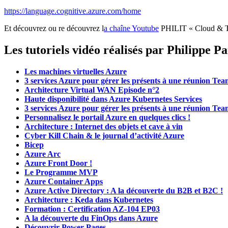
https://language.cognitive.azure.com/home
Et découvrez ou re découvrez l
a chaîne Youtube
PHILIT « Cloud & Tech
Les tutoriels vidéo réalisés par Philippe Pa
Les machines virtuelles Azure
3 services Azure pour gérer les présents à une réunion Tea
Architecture Virtual WAN Episode n°2
Haute disponibilité dans Azure Kubernetes Services
3 services Azure pour gérer les présents à une réunion Tea
Personnalisez le portail Azure en quelques clics !
Architecture : Internet des objets et cave à vin
Cyber Kill Chain & le journal d’activité Azure
Bicep
Azure Arc
Azure Front Door !
Le Programme MVP
Azure Container Apps
Azure Active Directory : A la découverte du B2B et B2C !
Architecture : Keda dans Kubernetes
Formation : Certification AZ-104 EP03
A la découverte du FinOps dans Azure
Découvrir Power Pages