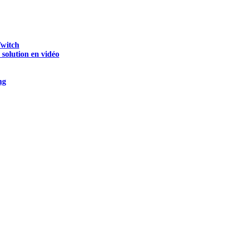
Twitch
olution en vidéo
ng