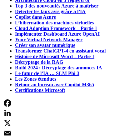
Architecture Cloud en 5 règles d’or
Top 3 des nouveautés Azure à maîtriser
Détecter les faux avis grâce à l’IA
Copilot dans Azure
L’hibernation des machines virtuelles
Cloud Adoption Framework – Partie 1
Implémenter Dashboard Azure OpenAI
Your Virtual Network Manager
Créer son avatar numérique
Transformer ChatGPT-4 en assistant vocal
Histoire de Microsoft Word – Partie 1
Décryptage de la RAG
Build 2024 : Décryptage des annonces IA
Le futur de l’IA … SLM Phi-3
Les Zones étendues
Retour au bureau avec Copilot M365
Certifications Microsoft
Facebook
LinkedIn
X