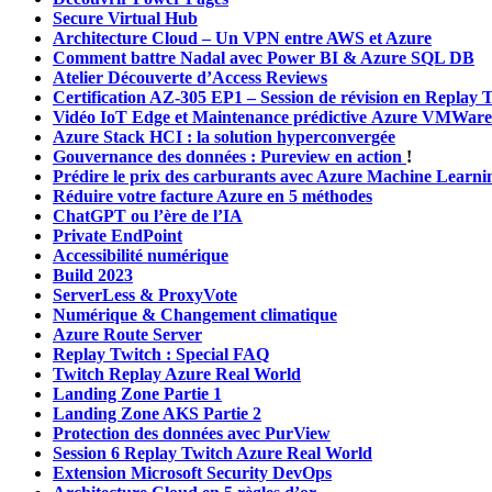
Secure Virtual Hub
Architecture Cloud – Un VPN entre AWS et Azure
Comment battre Nadal avec Power BI & Azure SQL DB
Atelier Découverte d’Access Reviews
Certification AZ-305 EP1 – Session de révision en Replay 
Vidéo IoT Edge et Maintenance prédictive
Azure VMWare s
Azure Stack HCI : la solution hyperconvergée
Gouvernance des données : Pureview en action
!
Prédire le prix des carburants avec Azure Machine Learni
Réduire votre facture Azure en 5 méthodes
ChatGPT ou l’ère de l’IA
Private EndPoint
Accessibilité numérique
Build 2023
ServerLess & ProxyVote
Numérique & Changement climatique
Azure Route Server
Replay Twitch : Special FAQ
Twitch Replay Azure Real World
Landing Zone Partie 1
Landing Zone AKS Partie 2
Protection des données avec PurView
Session 6 Replay Twitch Azure Real World
Extension Microsoft Security DevOps