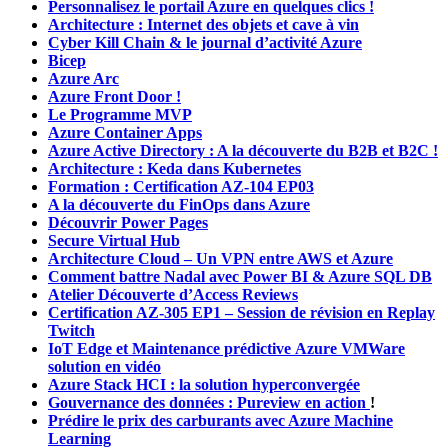
Personnalisez le portail Azure en quelques clics !
Architecture : Internet des objets et cave à vin
Cyber Kill Chain & le journal d’activité Azure
Bicep
Azure Arc
Azure Front Door !
Le Programme MVP
Azure Container Apps
Azure Active Directory : A la découverte du B2B et B2C !
Architecture : Keda dans Kubernetes
Formation : Certification AZ-104 EP03
A la découverte du FinOps dans Azure
Découvrir Power Pages
Secure Virtual Hub
Architecture Cloud – Un VPN entre AWS et Azure
Comment battre Nadal avec Power BI & Azure SQL DB
Atelier Découverte d’Access Reviews
Certification AZ-305 EP1 – Session de révision en Replay
Twitch
IoT Edge et Maintenance prédictive
Azure VMWare
solution en vidéo
Azure Stack HCI : la solution hyperconvergée
Gouvernance des données : Pureview en action
!
Prédire le prix des carburants avec Azure Machine
Learning