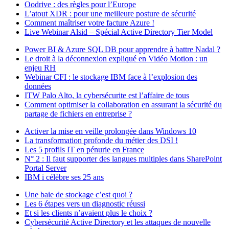
Oodrive : des règles pour l’Europe
L’atout XDR : pour une meilleure posture de sécurité
Comment maîtriser votre facture Azure !
Live Webinar Alsid – Spécial Active Directory Tier Model
Power BI & Azure SQL DB pour apprendre à battre Nadal ?
Le droit à la déconnexion expliqué en Vidéo Motion : un
enjeu RH
Webinar CFI : le stockage IBM face à l’explosion des
données
ITW Palo Alto, la cybersécurite est l’affaire de tous
Comment optimiser la collaboration en assurant la sécurité du
partage de fichiers en entreprise ?
Activer la mise en veille prolongée dans Windows 10
La transformation profonde du métier des DSI !
Les 5 profils IT en pénurie en France
N° 2 : Il faut supporter des langues multiples dans SharePoint
Portal Server
IBM i célèbre ses 25 ans
Une baie de stockage c’est quoi ?
Les 6 étapes vers un diagnostic réussi
Et si les clients n’avaient plus le choix ?
Cybersécurité Active Directory et les attaques de nouvelle