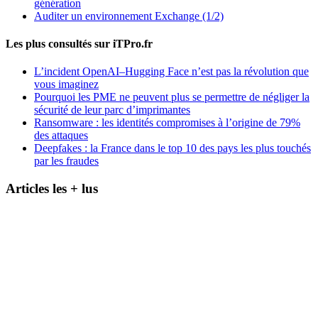
génération
Auditer un environnement Exchange (1/2)
Les plus consultés sur iTPro.fr
L’incident OpenAI–Hugging Face n’est pas la révolution que
vous imaginez
Pourquoi les PME ne peuvent plus se permettre de négliger la
sécurité de leur parc d’imprimantes
Ransomware : les identités compromises à l’origine de 79%
des attaques
Deepfakes : la France dans le top 10 des pays les plus touchés
par les fraudes
Articles les + lus