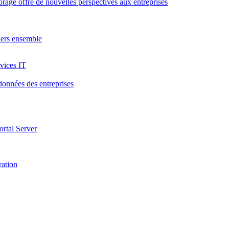
rage offre de nouvelles perspectives aux entreprises
tiers ensemble
rvices IT
 données des entreprises
ortal Server
ration