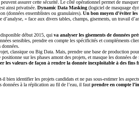
ts peuvent assurer cette sécurité. Le côté opérationnel permet de masqu
st ainsi privatisée.
Dynamic Data Masking
(logiciel de masquage dyna
 non (données ensemblistes ou granulaires).
Un bon moyen d’éviter les 
 d’analyse, « face aux divers tables, champs, gisements, un travail d’an
 disponible début 2015, qui
va analyser les gisements de données pré
onnées sensibles, prendre en compte les spécificités et compléments clien
s données.
rojet, classique ou Big Data. Mais, prendre une base de production pou
e positionne sur les phases amont des projets, et masque les données de 
r les valeurs de façon à rendre la donnée inexploitable à des fins 
t-il bien identifier les projets candidats et ne pas sous-estimer les aspect
onnées à la réplication au fil de l’eau, il faut
prendre en compte l’i