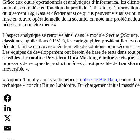
Grâce aux outils opérationnels et analytiques d’Informatica, les clien
ou moins complète en fonction du profil de l’utilisateur, l’information e
du gisement Big Data et décider ainsi ce qu’ils peuvent visualiser ou
mise en œuvre opérationnelle de la sécurité, on note une problématique
nécessaire, doit être mené »
L’aspect analytique se retrouve ainsi dans le module Secure@Source,
classiques, applications CRM..), les cartographier, pré-identifier les d
décider la mise en œuvre opérationnelle de solutions pour sécuriser le
Les équipes de développement ont besoin de base de tests dans tout p
sensibles. Le
module Persistent Data Masking élimine ce risque
, s
processus de recopie de production à test, il est possible de
transforme
irréversible ».
« Aujourd’hui, il y a un vrai bénéfice à
utiliser le Big Data
, encore fau
technique » conclut Bruno Labidoire. Du chargement initial massif des d
Facebook
LinkedIn
X
Email