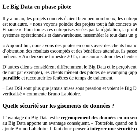
Le Big Data en phase pilote
Il y a un an, les projets concrets étaient bien peu nombreux, les entrep
est tout autre, « nous voyons poindre des projets tout à fait concrets 
Finance ». Pour toutes ces entreprises visées par la régulation, la pr
systèmes opérationnels et datawarehouse, rassembler le tout dans un 
« Aujourd’hui, nous avons des pilotes en cours avec des clients finan
d’obtention des résultats escomptés et des bénéfices attendus, ils pas
métiers. « Au deuxième trimestre 2015, nous aurons donc des clients e
D’autres clients considèrent différemment le Big Data et le perçoiv
de nuit par exemple), les clients mènent des pilotes de revamping (ap
parallèle
et raccourcir les fenêtres de temps de traitement.
« Les DSI sont plus que jamais mises sous pression et voient le Big
verticalisé » commente Bruno Labidoire.
Quelle sécurité sur les gisements de données ?
L’avantage du Big Data est le
regroupement des données en un seu
au Big Data apporte un avantage conséquent. « Toutefois, quand on f
ajoute Bruno Labidoire. Il faut donc penser à
intégrer une sécurité 