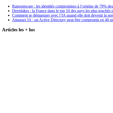
Ransomware : les identités compromises à l’origine de 79% des
Deepfakes : la France dans le top 10 des pays les plus touchés p
Comment se démarquer avec l’IA quand elle doit devenir la no
Attaques IA : un Active Directory peut être compromis en 40 m
Articles les + lus