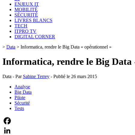
ENJEUX IT
MOBILITÉ
SÉCURITÉ
LIVRES BLANCS
TECH
ITPRO TV
DIGITAL CORNER
>
Data
>
Informatica, rendre le Big Data « opérationnel »
Informatica, rendre le Big Data 
Data - Par
Sabine Terrey
- Publié le 26 mars 2015
Analyse
Big Data
Pilote
Sécurité
Tests
Facebook