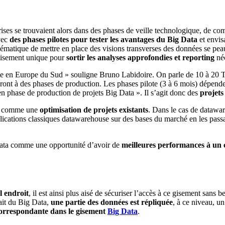
rises se trouvaient alors dans des phases de veille technologique, de com
avec
des phases pilotes pour tester les avantages du Big Data
et envis
oblématique de mettre en place des visions transverses des données se pe
gisement unique pour
sortir les analyses approfondies et reporting
néc
ce en Europe du Sud » souligne Bruno Labidoire. On parle de 10 à 20 Te
seront à des phases de production. Les phases pilote (3 à 6 mois) dépen
n phase de production de projets Big Data ». Il s’agit donc des
projets
ent comme une
optimisation de projets existants
. Dans le cas de datawar
plications classiques datawarehouse sur des bases du marché en les pas
 Data comme une opportunité d’avoir de
meilleures performances à un co
l endroit
, il est ainsi plus aisé de sécuriser l’accès à ce gisement sans 
ait du Big Data,
une partie des données est répliquée
, à ce niveau, u
correspondante dans le gisement
Big Data
.