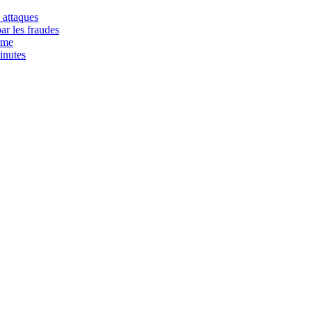
 attaques
ar les fraudes
rme
inutes