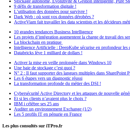
Stockage autonome, Evolutivité & Gestion intelligente, Pure Sto
9 défis de transformation digitale !
L’utilisation des données pour survivre !
Dark Web : où sont vos données dérobées ?
ActiveViam fait travailler les data scientists et les décideurs mé
10 grandes tendances Business Intelligence
Les projets d’intégration augmentent la charge de travail des se
La blockchain en pratique
Intelligence Artificielle : DeepKube sécurise en profondeur les
Databricks lève 1 milliard de dollars !
Activer la mise en veille prolongée dans Windows 10
Une baie de stockage c’est quoi ?
N° 2 : Il faut supporter des langues multiples dans SharePoint P
Les 6 étapes vers un diagnostic réussi
La transformation profonde du métier des DSI !
Cybersécurité Active Directory et les attaques de nouvelle géné
Et si les clients n’avaient plus le choix ?
IBM i célèbre ses 25 ans
Auditer un environnement Exchange (1/2)
Les 5 profils IT en pénurie en France
Les plus consultés sur iTPro.fr