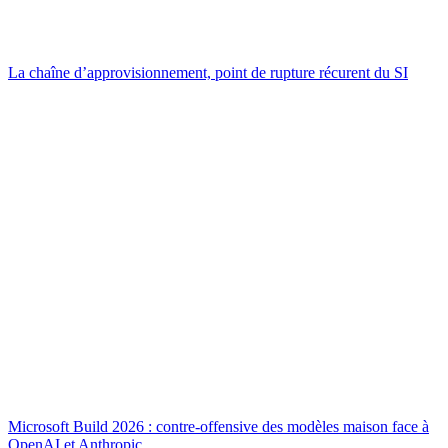
La chaîne d’approvisionnement, point de rupture récurent du SI
Microsoft Build 2026 : contre-offensive des modèles maison face à
OpenAI et Anthropic