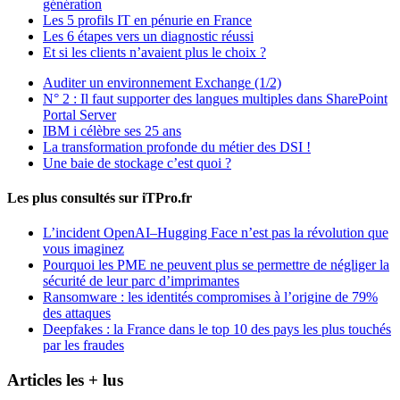
génération
Les 5 profils IT en pénurie en France
Les 6 étapes vers un diagnostic réussi
Et si les clients n’avaient plus le choix ?
Auditer un environnement Exchange (1/2)
N° 2 : Il faut supporter des langues multiples dans SharePoint
Portal Server
IBM i célèbre ses 25 ans
La transformation profonde du métier des DSI !
Une baie de stockage c’est quoi ?
Les plus consultés sur iTPro.fr
L’incident OpenAI–Hugging Face n’est pas la révolution que
vous imaginez
Pourquoi les PME ne peuvent plus se permettre de négliger la
sécurité de leur parc d’imprimantes
Ransomware : les identités compromises à l’origine de 79%
des attaques
Deepfakes : la France dans le top 10 des pays les plus touchés
par les fraudes
Articles les + lus