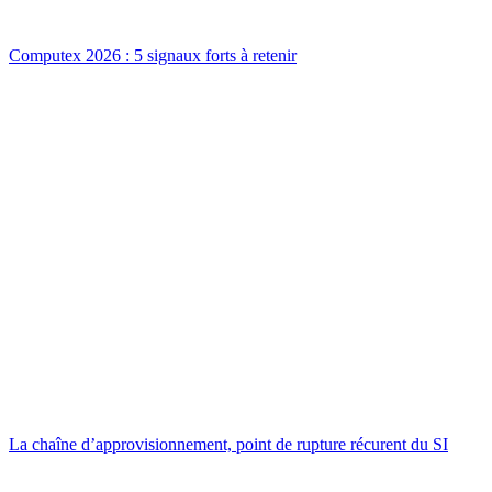
Computex 2026 : 5 signaux forts à retenir
La chaîne d’approvisionnement, point de rupture récurent du SI