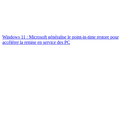
Windows 11 : Microsoft généralise le point-in-time restore pour
accélérer la remise en service des PC