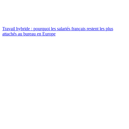
Travail hybride : pourquoi les salariés français restent les plus
attachés au bureau en Europe