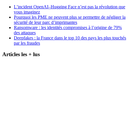
L’incident OpenAI–Hugging Face n’est pas la révolution que
vous imaginez
Pourquoi les PME ne peuvent plus se permettre de négliger la
sécurité de leur parc d’imprimantes
Ransomware : les identités compromises à l’origine de 79%
des attaques
Deepfakes : la France dans le top 10 des pays les plus touchés
par les fraudes
Articles les + lus