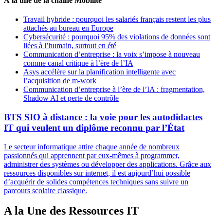
À la une de la chaîne Mobilité
Travail hybride : pourquoi les salariés français restent les plus
attachés au bureau en Europe
Cybersécurité : pourquoi 95% des violations de données sont
liées à l’humain, surtout en été
Communication d’entreprise : la voix s’impose à nouveau
comme canal critique à l’ère de l’IA
Asys accélère sur la planification intelligente avec
l’acquisition de m-work
Communication d’entreprise à l’ère de l’IA : fragmentation,
Shadow AI et perte de contrôle
BTS SIO à distance : la voie pour les autodidactes
IT qui veulent un diplôme reconnu par l’État
Le secteur informatique attire chaque année de nombreux
passionnés qui apprennent par eux-mêmes à programmer,
administrer des systèmes ou développer des applications. Grâce aux
ressources disponibles sur internet, il est aujourd’hui possible
d’acquérir de solides compétences techniques sans suivre un
parcours scolaire classique.
A la Une des Ressources IT