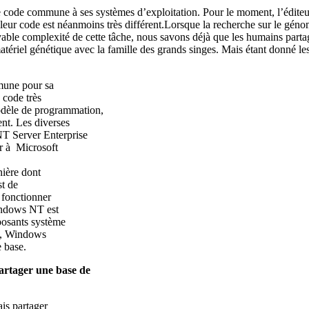
de code commune à ses systèmes d’exploitation. Pour le moment, l’édi
r code est néanmoins très différent.Lorsque la recherche sur le génome
yable complexité de cette tâche, nous savons déjà que les humains part
ériel génétique avec la famille des grands singes. Mais étant donné les 
mune pour sa
 code très
dèle de programmation,
nt. Les diverses
T Server Enterprise
r à Microsoft
nière dont
st de
 fonctionner
indows NT est
posants système
is, Windows
 base.
artager une base de
is partager