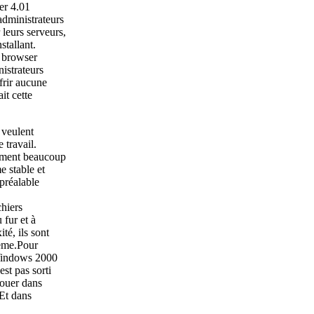
rer 4.01
administrateurs
 leurs serveurs,
stallant.
e browser
istrateurs
frir aucune
it cette
 veulent
 travail.
lament beaucoup
e stable et
 préalable
chiers
 fur et à
té, ils sont
tème.Pour
 Windows 2000
st pas sorti
jouer dans
 Et dans