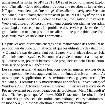
utilisateur.A sa sortie, le SP4 de NT 4.0 avait besoin d’Internet Explo
pour s’installer. Cette obligation provoqua une réaction de la part des 
NT qui ne voulaient pas être obligés d’installer un navigateur Web sur
d’autant que ledit navigateur remplaçait plusieurs DLL système en s’in
Lors de la sortie de SP5 au début de l’année, l’obligation d’installer l
Web avait disparu : Microsoft avait tenu compte des plaintes des admin
et su réagi en conséquence. Le problème des service packs est de n’of
granularité : on ne peut pas n’en installer qu’une partie (bien que l’on a
possibilité avec les inévitables correctifs).
De plus les administrateurs chargés de la maintenance des serveurs ne
pas corriger du code qui n’affecterait que les utilisateurs des stations de
» Quand y’a pas de casse, faut pas réparer » dit l’adage dont se réc
d’administrateurs système. Personne n’a envie de toucher à un systèm
qui tourne bien, pourtant beaucoup de progiciels exigent l’installation
d’un service pack NT spécifique.
Les serveurs assurant d’autres fonctions que les simples services de fi
et d’impression de base aggravent les problèmes de mise à niveau. Au
mesure que les applications et les environnements gagnent en complexi
d’autant plus sensibles aux modifications apportées au niveau du sys
Windows 2000 Advanced Server et Server, l’interface et le code de
Pro ne devraient pas poser beaucoup de problèmes. Mais Microsoft n’e
des difficultés, parce que Windows 2000 Datacenter a besoin, lui, de 
la cour des grands, celle des ordinateurs midrange et des mainframes.
ce monde-là , il n’est pas question d’admettre un écran bleu.