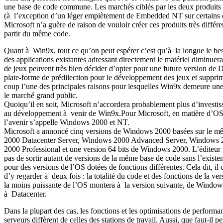
une base de code commune. Les marchés ciblés par les deux produits s
(à l’exception d’un léger empiètement de Embedded NT sur certains d
Microsoft n’a guère de raison de vouloir créer ces produits très différ
partir du même code.
Quant à Win9x, tout ce qu’on peut espérer c’est qu’à la longue le be
des applications existantes adressant directement le matériel diminuera
de jeux peuvent très bien décider d’opter pour une future version d
plate-forme de prédilection pour le développement des jeux et suppr
coup l’une des principales raisons pour lesquelles Win9x demeure une
le marché grand public.
Quoiqu’il en soit, Microsoft n’accordera probablement plus d’investi
au développement à venir de Win9x.Pour Microsoft, en matière d’OS 
l’avenir s’appelle Windows 2000 et NT.
Microsoft a annoncé cinq versions de Windows 2000 basées sur le 
2000 Datacenter Server, Windows 2000 Advanced Server, Windows 
2000 Professional et une version 64 bits de Windows 2000. L’éditeur 
pas de sortir autant de versions de la même base de code sans l’exist
pour des versions de l’OS dotées de fonctions différentes. Cela dit, il
d’y regarder à deux fois : la totalité du code et des fonctions de la ver
la moins puissante de l’OS montera à la version suivante, de Windo
à Datacenter.
Dans la plupart des cas, les fonctions et les optimisations de performa
serveurs diffèrent de celles des stations de travail. Aussi, que faut-il p