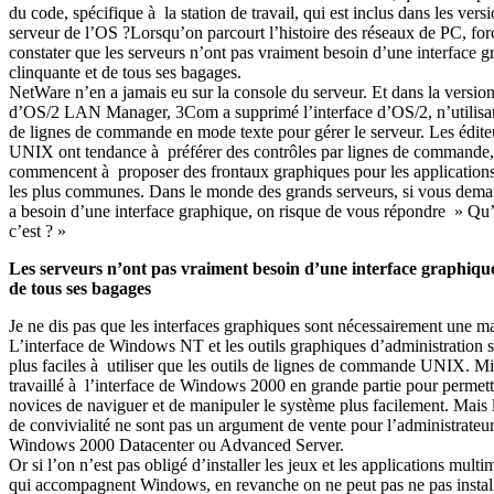
du code, spécifique à la station de travail, qui est inclus dans les vers
serveur de l’OS ?Lorsqu’on parcourt l’histoire des réseaux de PC, for
constater que les serveurs n’ont pas vraiment besoin d’une interface 
clinquante et de tous ses bagages.
NetWare n’en a jamais eu sur la console du serveur. Et dans la version
d’OS/2 LAN Manager, 3Com a supprimé l’interface d’OS/2, n’utilisan
de lignes de commande en mode texte pour gérer le serveur. Les édite
UNIX ont tendance à préférer des contrôles par lignes de commande,
commencent à proposer des frontaux graphiques pour les applications
les plus communes. Dans le monde des grands serveurs, si vous dema
a besoin d’une interface graphique, on risque de vous répondre » Qu’
c’est ? »
Les serveurs n’ont pas vraiment besoin d’une interface graphique
de tous ses bagages
Je ne dis pas que les interfaces graphiques sont nécessairement une m
L’interface de Windows NT et les outils graphiques d’administration 
plus faciles à utiliser que les outils de lignes de commande UNIX. Mi
travaillé à l’interface de Windows 2000 en grande partie pour permettr
novices de naviguer et de manipuler le système plus facilement. Mais 
de convivialité ne sont pas un argument de vente pour l’administrateu
Windows 2000 Datacenter ou Advanced Server.
Or si l’on n’est pas obligé d’installer les jeux et les applications multi
qui accompagnent Windows, en revanche on ne peut pas ne pas installe