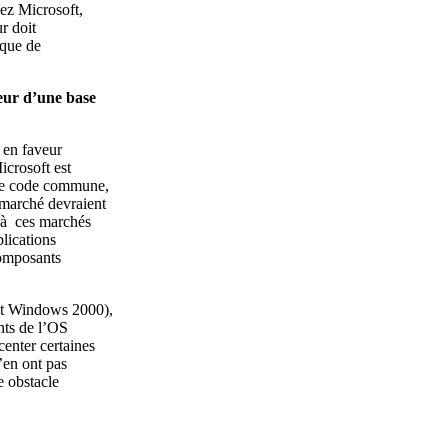
ez Microsoft,
ur doit
ique de
eur d’une base
 en faveur
crosoft est
 de code commune,
 marché devraient
s à ces marchés
plications
composants
nt Windows 2000),
nts de l’OS
center certaines
’en ont pas
e obstacle