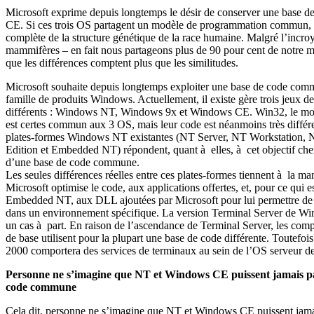
Email
Microsoft exprime depuis longtemps le désir de conserver une base 
CE. Si ces trois OS partagent un modèle de programmation commun, leu
complète de la structure génétique de la race humaine. Malgré l’incro
mammifères – en fait nous partageons plus de 90 pour cent de notre mat
que les différences comptent plus que les similitudes.
Microsoft souhaite depuis longtemps exploiter une base de code com
famille de produits Windows. Actuellement, il existe gère trois jeux de
différents : Windows NT, Windows 9x et Windows CE. Win32, le mo
est certes commun aux 3 OS, mais leur code est néanmoins très différe
plates-formes Windows NT existantes (NT Server, NT Workstation, N
Edition et Embedded NT) répondent, quant à elles, à cet objectif che
d’une base de code commune.
Les seules différences réelles entre ces plates-formes tiennent à la ma
Microsoft optimise le code, aux applications offertes, et, pour ce qui e
Embedded NT, aux DLL ajoutées par Microsoft pour lui permettre de
dans un environnement spécifique. La version Terminal Server de W
un cas à part. En raison de l’ascendance de Terminal Server, les com
de base utilisent pour la plupart une base de code différente. Toutefo
2000 comportera des services de terminaux au sein de l’OS serveur de
Personne ne s’imagine que NT et Windows CE puissent jamais p
code commune
Cela dit, personne ne s’imagine que NT et Windows CE puissent jama