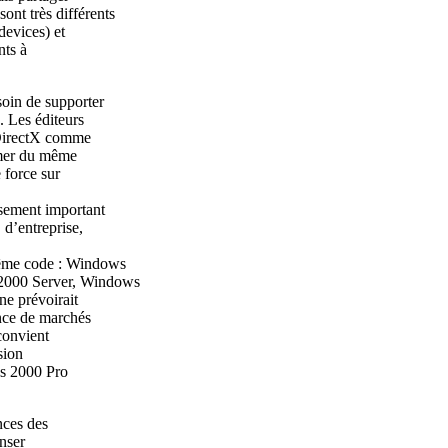
ont très différents
evices) et
ents à
soin de supporter
. Les éditeurs
e DirectX comme
imer du même
 force sur
ssement important
d’entreprise,
même code : Windows
2000 Server, Windows
ne prévoirait
ence de marchés
 convient
sion
ws 2000 Pro
nces des
enser