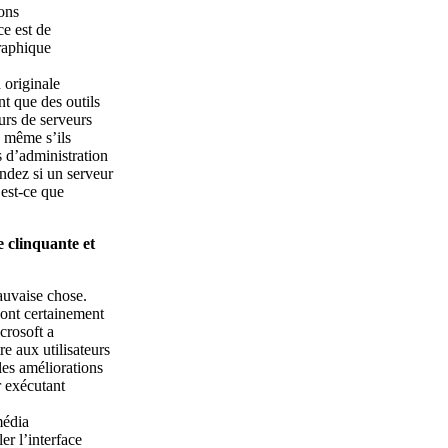
ions
ce est de
graphique
 originale
t que des outils
urs de serveurs
 même s’ils
 d’administration
ndez si un serveur
est-ce que
 clinquante et
auvaise chose.
sont certainement
crosoft a
e aux utilisateurs
les améliorations
r exécutant
média
r l’interface