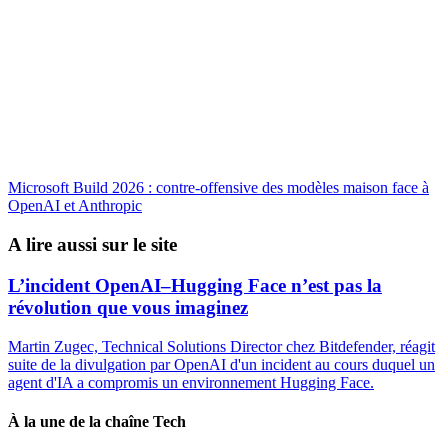
Microsoft Build 2026 : contre-offensive des modèles maison face à
OpenAI et Anthropic
A lire aussi sur le site
L’incident OpenAI–Hugging Face n’est pas la
révolution que vous imaginez
Martin Zugec, Technical Solutions Director chez Bitdefender, réagit
suite de la divulgation par OpenAI d'un incident au cours duquel un
agent d'IA a compromis un environnement Hugging Face.
À la une de la chaîne Tech