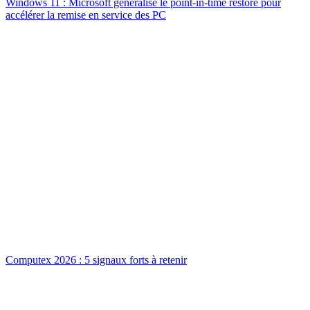
Windows 11 : Microsoft généralise le point-in-time restore pour
accélérer la remise en service des PC
Computex 2026 : 5 signaux forts à retenir