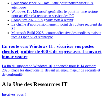
Couchbase lance AI Data Plane pour industrialiser l’IA
agentique
Windows 11 : Microsoft généralise le point-in-time restore
pour accélérer la remise en service des PC
Computex 2026 : 5 signaux forts à retenir
La chaîne d’approvisionnement, point de rupture récurent du
SI
Microsoft Build 2026 : contre-offensive des modèles maison
face à OpenAI et Anthropic
En route vers Windows 11 : sécuriser vos postes
clients et profiter de 400 € de reprise avec Lenovo et
inmac wstore
La fin du support de Windows 10, annoncée pour le 14 octobre
2025, place les directions IT devant un enjeu majeur de sécurité et
de conformité.
A la Une des Ressources IT
Inscrivez-vous !