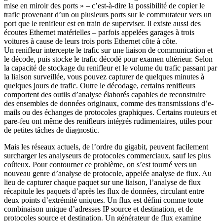
mise en miroir des ports » – c’est-à-dire la possibilité de copier le
trafic provenant d’un ou plusieurs ports sur le commutateur vers un
port que le renifleur est en train de superviser. Il existe aussi des
écoutes Ethernet matérielles – parfois appelées garages à trois
voitures à cause de leurs trois ports Ethernet côte à côte.
Un renifleur intercepte le trafic sur une liaison de communication et
le décode, puis stocke le trafic décodé pour examen ultérieur. Selon
la capacité de stockage du renifleur et le volume du trafic passant par
la liaison surveillée, vous pouvez capturer de quelques minutes à
quelques jours de trafic. Outre le décodage, certains renifleurs
comportent des outils d’analyse élaborés capables de reconstruire
des ensembles de données originaux, comme des transmissions d’e-
mails ou des échanges de protocoles graphiques. Certains routeurs et
pare-feu ont même des renifleurs intégrés rudimentaires, utiles pour
de petites tâches de diagnostic.
Mais les réseaux actuels, de l’ordre du gigabit, peuvent facilement
surcharger les analyseurs de protocoles commerciaux, sauf les plus
coûteux. Pour contourner ce problème, on s’est tourné vers un
nouveau genre d’analyse de protocole, appelée analyse de flux. Au
lieu de capturer chaque paquet sur une liaison, l’analyse de flux
récapitule les paquets d’après les flux de données, circulant entre
deux points d’extrémité uniques. Un flux est défini comme toute
combinaison unique d’adresses IP source et destination, et de
protocoles source et destination. Un générateur de flux examine