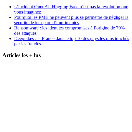
L’incident OpenAI–Hugging Face n’est pas la révolution que
vous imaginez
Pourquoi les PME ne peuvent plus se permettre de négliger la
sécurité de leur parc d’imprimantes
Ransomware : les identités compromises à l’origine de 79%
des attaques
Deepfakes : la France dans le top 10 des pays les plus touchés
par les fraudes
Articles les + lus