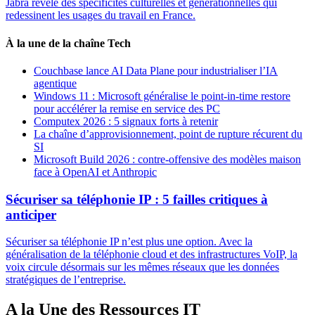
Jabra révèle des spécificités culturelles et générationnelles qui
redessinent les usages du travail en France.
À la une de la chaîne Tech
Couchbase lance AI Data Plane pour industrialiser l’IA
agentique
Windows 11 : Microsoft généralise le point-in-time restore
pour accélérer la remise en service des PC
Computex 2026 : 5 signaux forts à retenir
La chaîne d’approvisionnement, point de rupture récurent du
SI
Microsoft Build 2026 : contre-offensive des modèles maison
face à OpenAI et Anthropic
Sécuriser sa téléphonie IP : 5 failles critiques à
anticiper
Sécuriser sa téléphonie IP n’est plus une option. Avec la
généralisation de la téléphonie cloud et des infrastructures VoIP, la
voix circule désormais sur les mêmes réseaux que les données
stratégiques de l’entreprise.
A la Une des Ressources IT