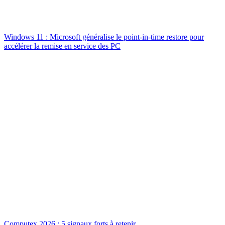
Windows 11 : Microsoft généralise le point-in-time restore pour
accélérer la remise en service des PC
Computex 2026 : 5 signaux forts à retenir