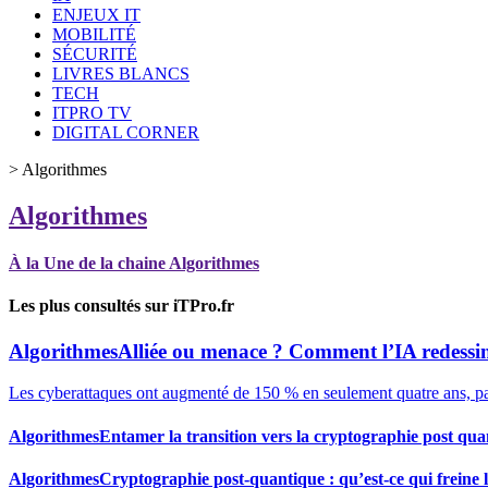
ENJEUX IT
MOBILITÉ
SÉCURITÉ
LIVRES BLANCS
TECH
ITPRO TV
DIGITAL CORNER
>
Algorithmes
Algorithmes
À la Une de la chaine Algorithmes
Les plus consultés sur iTPro.fr
Algorithmes
Alliée ou menace ? Comment l’IA redessin
Les cyberattaques ont augmenté de 150 % en seulement quatre ans, p
Algorithmes
Entamer la transition vers la cryptographie post quan
Algorithmes
Cryptographie post-quantique : qu’est-ce qui freine l