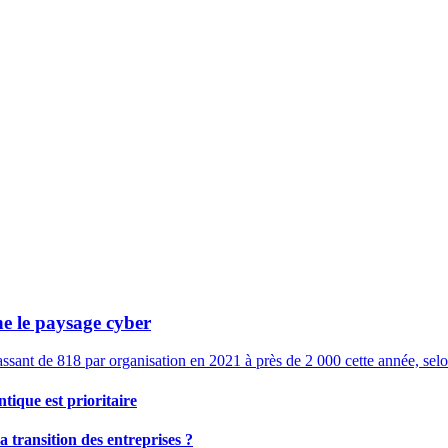
e le paysage cyber
assant de 818 par organisation en 2021 à près de 2 000 cette année, 
tique est prioritaire
a transition des entreprises ?