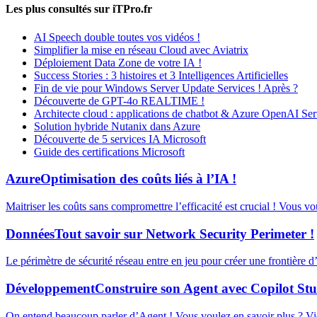
Les plus consultés sur iTPro.fr
AI Speech double toutes vos vidéos !
Simplifier la mise en réseau Cloud avec Aviatrix
Déploiement Data Zone de votre IA !
Success Stories : 3 histoires et 3 Intelligences Artificielles
Fin de vie pour Windows Server Update Services ! Après ?
Découverte de GPT-4o REALTIME !
Architecte cloud : applications de chatbot & Azure OpenAI Ser
Solution hybride Nutanix dans Azure
Découverte de 5 services IA Microsoft
Guide des certifications Microsoft
Azure
Optimisation des coûts liés à l’IA !
Maitriser les coûts sans compromettre l’efficacité est crucial ! Vous v
Données
Tout savoir sur Network Security Perimeter !
Le périmètre de sécurité réseau entre en jeu pour créer une frontière 
Développement
Construire son Agent avec Copilot Stu
On entend beaucoup parler d’Agent ! Vous voulez en savoir plus ? Vid