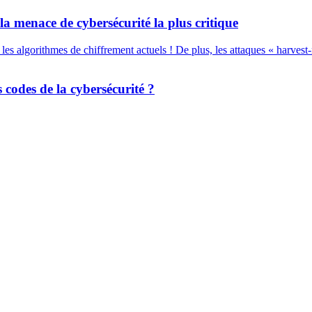
 menace de cybersécurité la plus critique
es algorithmes de chiffrement actuels ! De plus, les attaques « harvest-
s codes de la cybersécurité ?