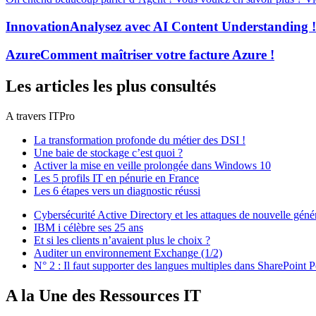
Innovation
Analysez avec AI Content Understanding !
Azure
Comment maîtriser votre facture Azure !
Les articles les plus consultés
A travers ITPro
La transformation profonde du métier des DSI !
Une baie de stockage c’est quoi ?
Activer la mise en veille prolongée dans Windows 10
Les 5 profils IT en pénurie en France
Les 6 étapes vers un diagnostic réussi
Cybersécurité Active Directory et les attaques de nouvelle géné
IBM i célèbre ses 25 ans
Et si les clients n’avaient plus le choix ?
Auditer un environnement Exchange (1/2)
N° 2 : Il faut supporter des langues multiples dans SharePoint P
A la Une des Ressources IT