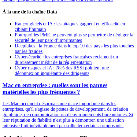
À la une de la chaîne Data
Rançongiciels et IA : les attaques gagnent en efficacité en
ciblant l’humain
Pourquoi les PME ne peuvent plus se permettre de négliger la
sécurité de leur parc d’imprimantes
Deepfakes : la France dans le top 10 des pays les plus touchés
par les fraudes
Cybersécurité : les entreprises françaises réclament un
durcissement inédit de la réglementation
Cyber risques et IA : 78% des RSSI pointent une
déconnexion inquiétante des dirigeants
Mac en entreprise : quelles sont les pannes
matérielles les plus fréquentes ?
Les Mac occupent désormais une place importante dans les
entreprises, qu'il s'agisse de postes de développement, de création
graphique, de communication ou d'environnements bureautiques. Si
leur réputation de fiabilité n'est plus à démontrer, une utilisation
intensive finit inévitablement par solliciter certains composants.