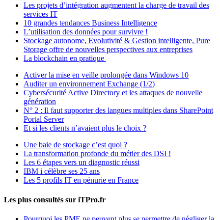
Les projets d’intégration augmentent la charge de travail des
services IT
10 grandes tendances Business Intelligence
L’utilisation des données pour survivre !
Stockage autonome, Evolutivité & Gestion intelligente, Pure
Storage offre de nouvelles perspectives aux entreprises
La blockchain en pratique
Activer la mise en veille prolongée dans Windows 10
Auditer un environnement Exchange (1/2)
Cybersécurité Active Directory et les attaques de nouvelle
génération
N° 2 : Il faut supporter des langues multiples dans SharePoint
Portal Server
Et si les clients n’avaient plus le choix ?
Une baie de stockage c’est quoi ?
La transformation profonde du métier des DSI !
Les 6 étapes vers un diagnostic réussi
IBM i célèbre ses 25 ans
Les 5 profils IT en pénurie en France
Les plus consultés sur iTPro.fr
Pourquoi les PME ne peuvent plus se permettre de négliger la