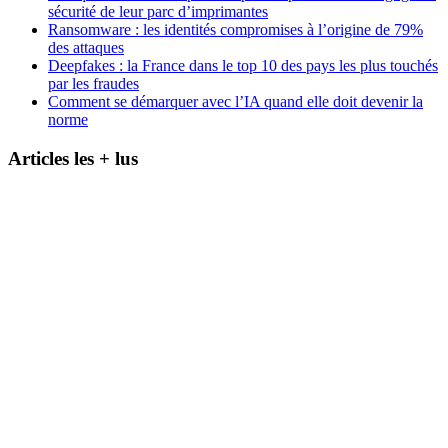
sécurité de leur parc d’imprimantes
Ransomware : les identités compromises à l’origine de 79%
des attaques
Deepfakes : la France dans le top 10 des pays les plus touchés
par les fraudes
Comment se démarquer avec l’IA quand elle doit devenir la
norme
Articles les + lus