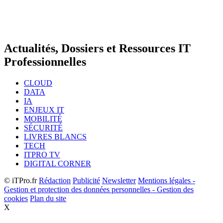
Actualités, Dossiers et Ressources IT
Professionnelles
CLOUD
DATA
IA
ENJEUX IT
MOBILITÉ
SÉCURITÉ
LIVRES BLANCS
TECH
ITPRO TV
DIGITAL CORNER
© iTPro.fr
Rédaction
Publicité
Newsletter
Mentions légales -
Gestion et protection des données personnelles - Gestion des
cookies
Plan du site
X