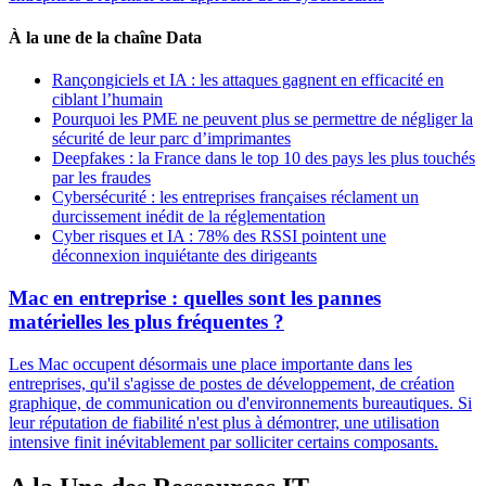
À la une de la chaîne Data
Rançongiciels et IA : les attaques gagnent en efficacité en
ciblant l’humain
Pourquoi les PME ne peuvent plus se permettre de négliger la
sécurité de leur parc d’imprimantes
Deepfakes : la France dans le top 10 des pays les plus touchés
par les fraudes
Cybersécurité : les entreprises françaises réclament un
durcissement inédit de la réglementation
Cyber risques et IA : 78% des RSSI pointent une
déconnexion inquiétante des dirigeants
Mac en entreprise : quelles sont les pannes
matérielles les plus fréquentes ?
Les Mac occupent désormais une place importante dans les
entreprises, qu'il s'agisse de postes de développement, de création
graphique, de communication ou d'environnements bureautiques. Si
leur réputation de fiabilité n'est plus à démontrer, une utilisation
intensive finit inévitablement par solliciter certains composants.