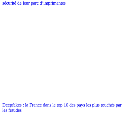
sécurité de leur parc d’imprimantes
Deepfakes : la France dans le top 10 des pays les plus touchés par
les fraudes