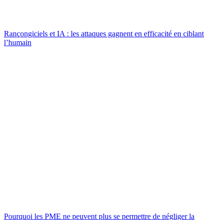
Rançongiciels et IA : les attaques gagnent en efficacité en ciblant
l’humain
Pourquoi les PME ne peuvent plus se permettre de négliger la