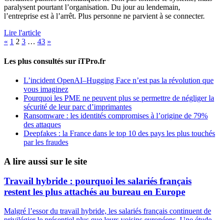
paralysent pourtant l’organisation. Du jour au lendemain,
l’entreprise est à l’arrêt. Plus personne ne parvient à se connecter.
Lire l'article
Pagination
«
1
2
3
…
43
»
des
Les plus consultés sur iTPro.fr
publications
L’incident OpenAI–Hugging Face n’est pas la révolution que
vous imaginez
Pourquoi les PME ne peuvent plus se permettre de négliger la
sécurité de leur parc d’imprimantes
Ransomware : les identités compromises à l’origine de 79%
des attaques
Deepfakes : la France dans le top 10 des pays les plus touchés
par les fraudes
A lire aussi sur le site
Travail hybride : pourquoi les salariés français
restent les plus attachés au bureau en Europe
Malgré l’essor du travail hybride, les salariés français continuent de
privilégier le présentiel plus que leurs voisins européens. Une étude