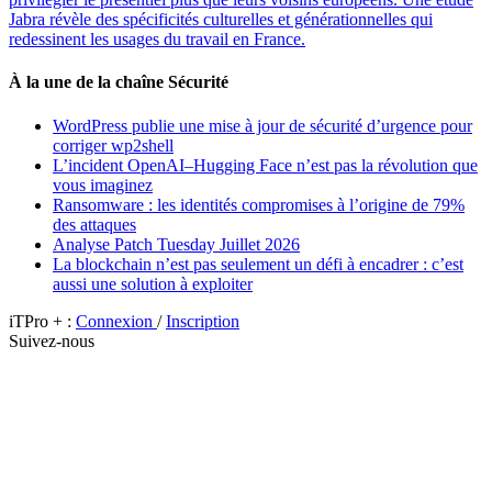
Jabra révèle des spécificités culturelles et générationnelles qui
redessinent les usages du travail en France.
À la une de la chaîne Sécurité
WordPress publie une mise à jour de sécurité d’urgence pour
corriger wp2shell
L’incident OpenAI–Hugging Face n’est pas la révolution que
vous imaginez
Ransomware : les identités compromises à l’origine de 79%
des attaques
Analyse Patch Tuesday Juillet 2026
La blockchain n’est pas seulement un défi à encadrer : c’est
aussi une solution à exploiter
iTPro + :
Connexion
/
Inscription
Suivez-nous