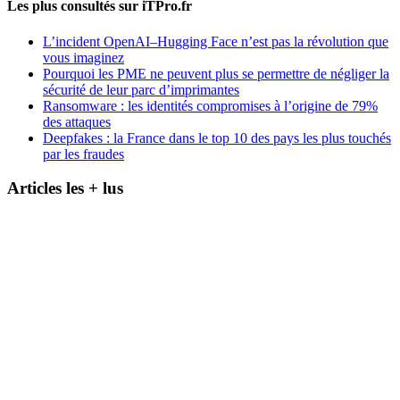
Les plus consultés sur iTPro.fr
L’incident OpenAI–Hugging Face n’est pas la révolution que
vous imaginez
Pourquoi les PME ne peuvent plus se permettre de négliger la
sécurité de leur parc d’imprimantes
Ransomware : les identités compromises à l’origine de 79%
des attaques
Deepfakes : la France dans le top 10 des pays les plus touchés
par les fraudes
Articles les + lus