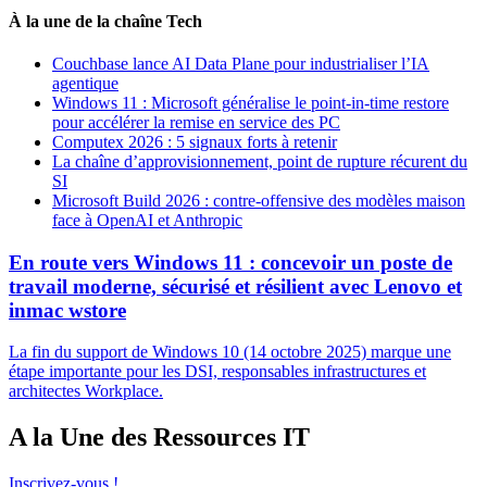
À la une de la chaîne Tech
Couchbase lance AI Data Plane pour industrialiser l’IA
agentique
Windows 11 : Microsoft généralise le point-in-time restore
pour accélérer la remise en service des PC
Computex 2026 : 5 signaux forts à retenir
La chaîne d’approvisionnement, point de rupture récurent du
SI
Microsoft Build 2026 : contre-offensive des modèles maison
face à OpenAI et Anthropic
En route vers Windows 11 : concevoir un poste de
travail moderne, sécurisé et résilient avec Lenovo et
inmac wstore
La fin du support de Windows 10 (14 octobre 2025) marque une
étape importante pour les DSI, responsables infrastructures et
architectes Workplace.
A la Une des Ressources IT
Inscrivez-vous !