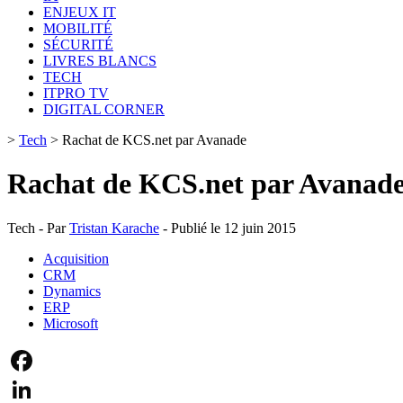
ENJEUX IT
MOBILITÉ
SÉCURITÉ
LIVRES BLANCS
TECH
ITPRO TV
DIGITAL CORNER
>
Tech
>
Rachat de KCS.net par Avanade
Rachat de KCS.net par Avanad
Tech - Par
Tristan Karache
- Publié le 12 juin 2015
Acquisition
CRM
Dynamics
ERP
Microsoft
Facebook