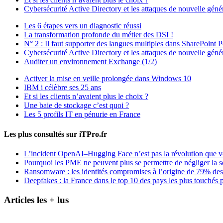
Cybersécurité Active Directory et les attaques de nouvelle géné
Les 6 étapes vers un diagnostic réussi
La transformation profonde du métier des DSI !
N° 2 : Il faut supporter des langues multiples dans SharePoint P
Cybersécurité Active Directory et les attaques de nouvelle géné
Auditer un environnement Exchange (1/2)
Activer la mise en veille prolongée dans Windows 10
IBM i célèbre ses 25 ans
Et si les clients n’avaient plus le choix ?
Une baie de stockage c’est quoi ?
Les 5 profils IT en pénurie en France
Les plus consultés sur iTPro.fr
L’incident OpenAI–Hugging Face n’est pas la révolution que 
Pourquoi les PME ne peuvent plus se permettre de négliger la s
Ransomware : les identités compromises à l’origine de 79% des
Deepfakes : la France dans le top 10 des pays les plus touchés p
Articles les + lus