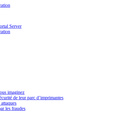
ration
ortal Server
ration
vous imaginez
écurité de leur parc d’imprimantes
 attaques
ar les fraudes