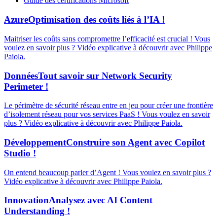
Guide des certifications Microsoft
Azure
Optimisation des coûts liés à l’IA !
Maitriser les coûts sans compromettre l’efficacité est crucial ! Vous
voulez en savoir plus ? Vidéo explicative à découvrir avec Philippe
Paiola.
Données
Tout savoir sur Network Security
Perimeter !
Le périmètre de sécurité réseau entre en jeu pour créer une frontière
d’isolement réseau pour vos services PaaS ! Vous voulez en savoir
plus ? Vidéo explicative à découvrir avec Philippe Paiola.
Développement
Construire son Agent avec Copilot
Studio !
On entend beaucoup parler d’Agent ! Vous voulez en savoir plus ?
Vidéo explicative à découvrir avec Philippe Paiola.
Innovation
Analysez avec AI Content
Understanding !