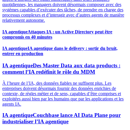
quotidiennes, les managers doivent désormais composer avec des
systèmes capables d’exécuter des tâches, de prendre en charge des
processus complexes et d’interagir avec d’autres agents de manière
relativement autonome.
IA agentique
Attaques IA : un Active Directory peut être
compromis en 40 minutes
IA agentique
IA agentique dans le delivery : sortir du bruit,
entrer en production
IA agentique
Des Master Data aux data products :
comment l’IA redéfinit le rôle du MDM
À l’heure de l’IA, des données fiables ne suffisent plus. Les
entreprises doivent désormais fournir des données enrichies de
contexte, de règles métier et de sens, capables d’être comprises et
exploitées aussi bien par les humains que par les applications et les
agents IA.
IA agentique
Couchbase lance AI Data Plane pour
industrialiser l’IA agentique