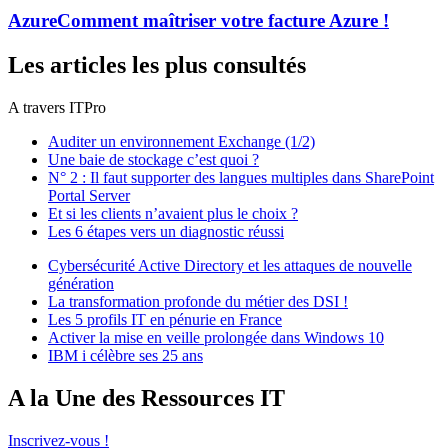
Azure
Comment maîtriser votre facture Azure !
Les articles les plus consultés
A travers ITPro
Auditer un environnement Exchange (1/2)
Une baie de stockage c’est quoi ?
N° 2 : Il faut supporter des langues multiples dans SharePoint
Portal Server
Et si les clients n’avaient plus le choix ?
Les 6 étapes vers un diagnostic réussi
Cybersécurité Active Directory et les attaques de nouvelle
génération
La transformation profonde du métier des DSI !
Les 5 profils IT en pénurie en France
Activer la mise en veille prolongée dans Windows 10
IBM i célèbre ses 25 ans
A la Une des Ressources IT
Inscrivez-vous !