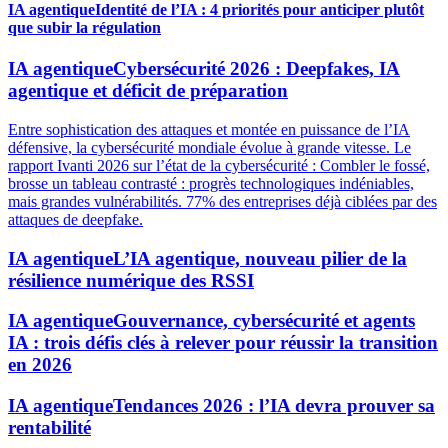
IA agentique
Identité de l’IA : 4 priorités pour anticiper plutôt
que subir la régulation
IA agentique
Cybersécurité 2026 : Deepfakes, IA
agentique et déficit de préparation
Entre sophistication des attaques et montée en puissance de l’IA
défensive, la cybersécurité mondiale évolue à grande vitesse. Le
rapport Ivanti 2026 sur l’état de la cybersécurité : Combler le fossé,
brosse un tableau contrasté : progrès technologiques indéniables,
mais grandes vulnérabilités. 77% des entreprises déjà ciblées par des
attaques de deepfake.
IA agentique
L’IA agentique, nouveau pilier de la
résilience numérique des RSSI
IA agentique
Gouvernance, cybersécurité et agents
IA : trois défis clés à relever pour réussir la transition
en 2026
IA agentique
Tendances 2026 : l’IA devra prouver sa
rentabilité