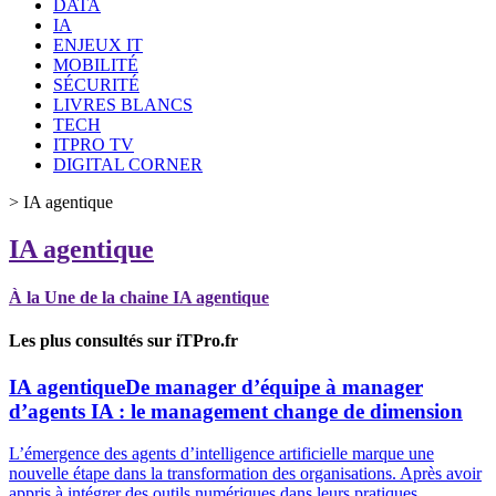
DATA
IA
ENJEUX IT
MOBILITÉ
SÉCURITÉ
LIVRES BLANCS
TECH
ITPRO TV
DIGITAL CORNER
>
IA agentique
IA agentique
À la Une de la chaine IA agentique
Les plus consultés sur iTPro.fr
IA agentique
De manager d’équipe à manager
d’agents IA : le management change de dimension
L’émergence des agents d’intelligence artificielle marque une
nouvelle étape dans la transformation des organisations. Après avoir
appris à intégrer des outils numériques dans leurs pratiques