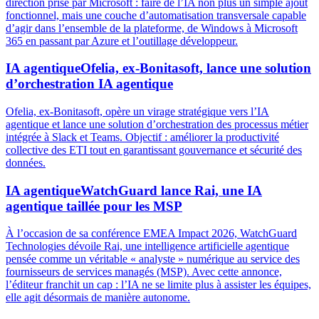
direction prise par Microsoft : faire de l’IA non plus un simple ajout
fonctionnel, mais une couche d’automatisation transversale capable
d’agir dans l’ensemble de la plateforme, de Windows à Microsoft
365 en passant par Azure et l’outillage développeur.
IA agentique
Ofelia, ex-Bonitasoft, lance une solution
d’orchestration IA agentique
Ofelia, ex-Bonitasoft, opère un virage stratégique vers l’IA
agentique et lance une solution d’orchestration des processus métier
intégrée à Slack et Teams. Objectif : améliorer la productivité
collective des ETI tout en garantissant gouvernance et sécurité des
données.
IA agentique
WatchGuard lance Rai, une IA
agentique taillée pour les MSP
À l’occasion de sa conférence EMEA Impact 2026, WatchGuard
Technologies dévoile Rai, une intelligence artificielle agentique
pensée comme un véritable « analyste » numérique au service des
fournisseurs de services managés (MSP). Avec cette annonce,
l’éditeur franchit un cap : l’IA ne se limite plus à assister les équipes,
elle agit désormais de manière autonome.