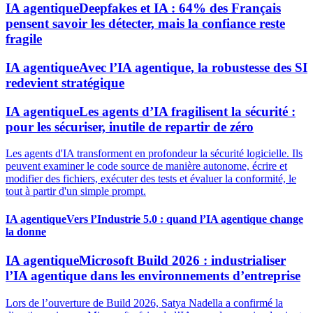
IA agentique
Deepfakes et IA : 64% des Français
pensent savoir les détecter, mais la confiance reste
fragile
IA agentique
Avec l’IA agentique, la robustesse des SI
redevient stratégique
IA agentique
Les agents d’IA fragilisent la sécurité :
pour les sécuriser, inutile de repartir de zéro
Les agents d'IA transforment en profondeur la sécurité logicielle. Ils
peuvent examiner le code source de manière autonome, écrire et
modifier des fichiers, exécuter des tests et évaluer la conformité, le
tout à partir d'un simple prompt.
IA agentique
Vers l’Industrie 5.0 : quand l’IA agentique change
la donne
IA agentique
Microsoft Build 2026 : industrialiser
l’IA agentique dans les environnements d’entreprise
Lors de l’ouverture de Build 2026, Satya Nadella a confirmé la