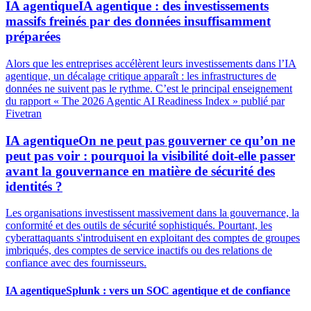
IA agentique
IA agentique : des investissements
massifs freinés par des données insuffisamment
préparées
Alors que les entreprises accélèrent leurs investissements dans l’IA
agentique, un décalage critique apparaît : les infrastructures de
données ne suivent pas le rythme. C’est le principal enseignement
du rapport « The 2026 Agentic AI Readiness Index » publié par
Fivetran
IA agentique
On ne peut pas gouverner ce qu’on ne
peut pas voir : pourquoi la visibilité doit-elle passer
avant la gouvernance en matière de sécurité des
identités ?
Les organisations investissent massivement dans la gouvernance, la
conformité et des outils de sécurité sophistiqués. Pourtant, les
cyberattaquants s'introduisent en exploitant des comptes de groupes
imbriqués, des comptes de service inactifs ou des relations de
confiance avec des fournisseurs.
IA agentique
Splunk : vers un SOC agentique et de confiance