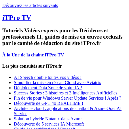
Découvrez les articles suivants
iTPro TV
Tutoriels Vidéos experts pour les Décideurs et
professionnels IT, guides de mise en œuvre exclusifs
par le comité de rédaction du site iTPro.fr
À la Une de la chaine iTPro TV
Les plus consultés sur iTPro.fr
AI Speech double toutes vos vidéos !
Simplifier la mise en réseau Cloud avec Aviatrix
Déploiement Data Zone de votre IA !
Success Stories : 3 histoires et 3 Intelligences Artificielles
Fin de vie pour Windows Server Update Services ! Après ?
Découverte de GPT-4o REALTIME !
Architecte cloud : applications de chatbot & Azure OpenAI
Service
Solution hybride Nutanix dans Azure
Découverte de 5 services IA Microsoft