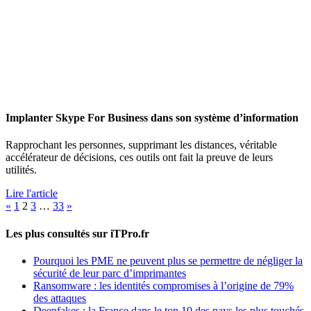
Implanter Skype For Business dans son système d’information
Rapprochant les personnes, supprimant les distances, véritable
accélérateur de décisions, ces outils ont fait la preuve de leurs
utilités.
Lire l'article
Pagination
«
1
2
3
…
33
»
des
Les plus consultés sur iTPro.fr
publications
Pourquoi les PME ne peuvent plus se permettre de négliger la
sécurité de leur parc d’imprimantes
Ransomware : les identités compromises à l’origine de 79%
des attaques
Deepfakes : la France dans le top 10 des pays les plus touchés