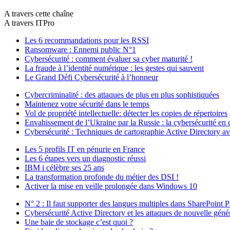
A travers cette chaîne
A travers ITPro
Les 6 recommandations pour les RSSI
Ransomware : Ennemi public N°1
Cybersécurité : comment évaluer sa cyber maturité !
La fraude à l’identité numérique : les gestes qui sauvent
Le Grand Défi Cybersécurité à l’honneur
Cybercriminalité : des attaques de plus en plus sophistiquées
Maintenez votre sécurité dans le temps
Vol de propriété intellectuelle: détecter les copies de répertoires
Envahissement de l’Ukraine par la Russie : la cybersécurité en
Cybersécurité : Techniques de cartographie Active Directory
Les 5 profils IT en pénurie en France
Les 6 étapes vers un diagnostic réussi
IBM i célèbre ses 25 ans
La transformation profonde du métier des DSI !
Activer la mise en veille prolongée dans Windows 10
N° 2 : Il faut supporter des langues multiples dans SharePoint P
Cybersécurité Active Directory et les attaques de nouvelle géné
Une baie de stockage c’est quoi ?