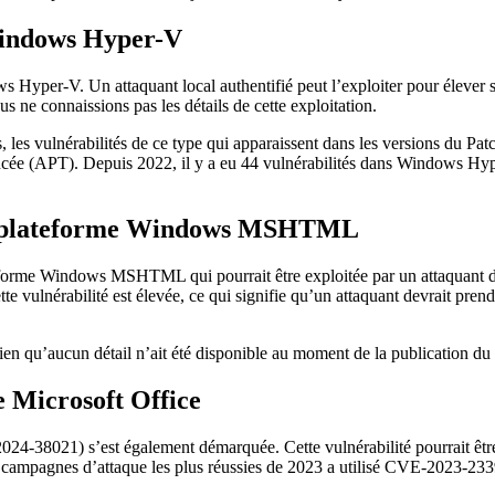
 Windows Hyper-V
s Hyper-V. Un attaquant local authentifié peut l’exploiter pour éleve
us ne connaissions pas les détails de cette exploitation.
, les vulnérabilités de ce type qui apparaissent dans les versions du Pa
e (APT). Depuis 2022, il y a eu 44 vulnérabilités dans Windows Hyper-V
 la plateforme Windows MSHTML
orme Windows MSHTML qui pourrait être exploitée par un attaquant dista
te vulnérabilité est élevée, ce qui signifie qu’un attaquant devrait pre
, bien qu’aucun détail n’ait été disponible au moment de la publication d
e Microsoft Office
24-38021) s’est également démarquée. Cette vulnérabilité pourrait être
pagnes d’attaque les plus réussies de 2023 a utilisé CVE-2023-23397