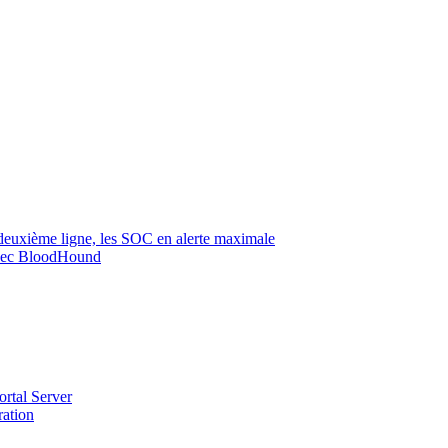
 deuxième ligne, les SOC en alerte maximale
 avec BloodHound
ortal Server
ration