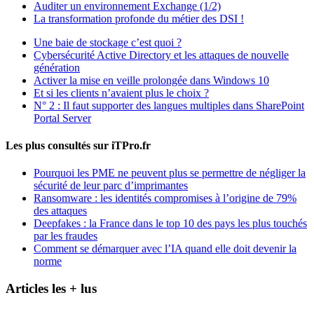
Auditer un environnement Exchange (1/2)
La transformation profonde du métier des DSI !
Une baie de stockage c’est quoi ?
Cybersécurité Active Directory et les attaques de nouvelle
génération
Activer la mise en veille prolongée dans Windows 10
Et si les clients n’avaient plus le choix ?
N° 2 : Il faut supporter des langues multiples dans SharePoint
Portal Server
Les plus consultés sur iTPro.fr
Pourquoi les PME ne peuvent plus se permettre de négliger la
sécurité de leur parc d’imprimantes
Ransomware : les identités compromises à l’origine de 79%
des attaques
Deepfakes : la France dans le top 10 des pays les plus touchés
par les fraudes
Comment se démarquer avec l’IA quand elle doit devenir la
norme
Articles les + lus