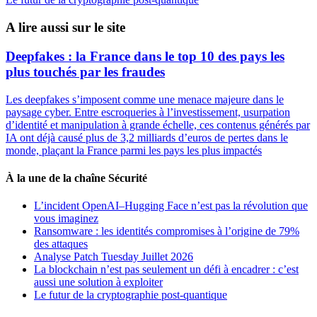
A lire aussi sur le site
Deepfakes : la France dans le top 10 des pays les
plus touchés par les fraudes
Les deepfakes s’imposent comme une menace majeure dans le
paysage cyber. Entre escroqueries à l’investissement, usurpation
d’identité et manipulation à grande échelle, ces contenus générés par
IA ont déjà causé plus de 3,2 milliards d’euros de pertes dans le
monde, plaçant la France parmi les pays les plus impactés
À la une de la chaîne Sécurité
L’incident OpenAI–Hugging Face n’est pas la révolution que
vous imaginez
Ransomware : les identités compromises à l’origine de 79%
des attaques
Analyse Patch Tuesday Juillet 2026
La blockchain n’est pas seulement un défi à encadrer : c’est
aussi une solution à exploiter
Le futur de la cryptographie post-quantique