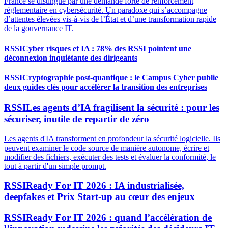
France se distingue par une demande forte de renforcement
réglementaire en cybersécurité. Un paradoxe qui s’accompagne
d’attentes élevées vis-à-vis de l’État et d’une transformation rapide
de la gouvernance IT.
RSSI
Cyber risques et IA : 78% des RSSI pointent une
déconnexion inquiétante des dirigeants
RSSI
Cryptographie post-quantique : le Campus Cyber publie
deux guides clés pour accélérer la transition des entreprises
RSSI
Les agents d’IA fragilisent la sécurité : pour les
sécuriser, inutile de repartir de zéro
Les agents d'IA transforment en profondeur la sécurité logicielle. Ils
peuvent examiner le code source de manière autonome, écrire et
modifier des fichiers, exécuter des tests et évaluer la conformité, le
tout à partir d'un simple prompt.
RSSI
Ready For IT 2026 : IA industrialisée,
deepfakes et Prix Start-up au cœur des enjeux
RSSI
Ready For IT 2026 : quand l’accélération de