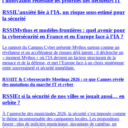
l’innovation redessine les priorités des décideurs IT
RSSI
L’anxiété liée à l’IA, un risque sous-estimé pour
la sécurité
RSSI
Mythos et modèles-frontières : quel avenir pour
la cybersécurité en France et en Europe face à l’IA ?
Le rapport du Campus Cyber présente Mythos surtout comme un
révélateur et un accélérateur de risques déjà latents : il déclenche un
« moment Mythos » où l’IA devient un facteur structurant de la
menace et de la défense, et met l’Europe face à un choix stratégique
entre souveraineté et sécurité immédiate.
RSSI
IT & Cybersecurity Meetings 2026 : ce que Cannes révèle
des mutations du marché IT et cyber
RSSI
Et si la sécurité de nos villes se jouait aussi… en
orbite ?
À l’approche des municipales 2026, la sécurité s’est imposée comme
le thème incontournable des campagnes locales. Les propositions
fusent : plus de policiers municipaux, davantage de caméras, un