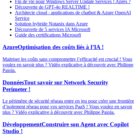
Fin de vie pour Windows Server Update Services ! Après ?
Découverte de GPT-4o REALTIME !
Architecte cloud : applications de chatbot & Azure OpenAI
Service
Solution hybride Nutanix dans Azure
Découverte de 5 services IA Microsoft
Guide des certifications Microsoft
Azure
Optimisation des coûts liés à l’IA !
Maitriser les coûts sans compromettre l’efficacité est crucial ! Vous
voulez en savoir plus ? Vidéo explicative à découvrir avec Philippe
Paiola.
Données
Tout savoir sur Network Security
Perimeter !
Le périmètre de sécurité réseau entre en jeu pour créer une frontière
d’isolement réseau pour vos services PaaS ! Vous voulez en savoir
plus ? Vidéo explicative à découvrir avec Philippe Paiola.
Développement
Construire son Agent avec Copilot
Studio !