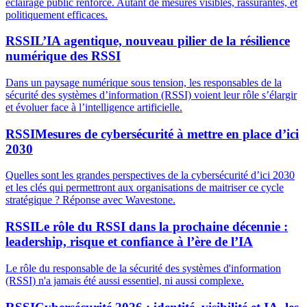
éclairage public renforcé. Autant de mesures visibles, rassurantes, et
politiquement efficaces.
RSSI
L’IA agentique, nouveau pilier de la résilience
numérique des RSSI
Dans un paysage numérique sous tension, les responsables de la
sécurité des systèmes d’information (RSSI) voient leur rôle s’élargir
et évoluer face à l’intelligence artificielle.
RSSI
Mesures de cybersécurité à mettre en place d’ici
2030
Quelles sont les grandes perspectives de la cybersécurité d’ici 2030
et les clés qui permettront aux organisations de maitriser ce cycle
stratégique ? Réponse avec Wavestone.
RSSI
Le rôle du RSSI dans la prochaine décennie :
leadership, risque et confiance à l’ère de l’IA
Le rôle du responsable de la sécurité des systèmes d'information
(RSSI) n'a jamais été aussi essentiel, ni aussi complexe.