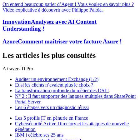
On entend beaucoup parler d’Agent ! Vous voulez en savoir plus ?
Vidéo explicative à découvrir avec Philippe Paiola.
Innovation
Analysez avec AI Content
Understanding !
Azure
Comment maîtriser votre facture Azure !
Les articles les plus consultés
A travers ITPro
Auditer un environnement Exchange (1/2)
Et si les clients n’avaient plus le choix ?
La transformation profonde du métier des DSI !
N° 2 : Il faut supporter des langues multiples dans SharePoint
Portal Server
Les 6 étapes vers un diagnostic réussi
Les 5 profils IT en pénurie en France
Cybersécurité Active Directory et les attaques de nouvelle
génération
IBM i célèbre ses 25 ans