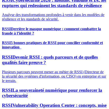
RSSI
Cybersécurité 2026 : identité, visibilité et IA, les
ruptures qui redessinent les standards de résilience
Analyse des transformations profondes à venir dans les modèles de
résilience et les standards de sécurité.
RSSI
Derrière le masque numérique : comment combattre la
fraude à l’identité ?
RSSI
5 bonnes pratiques de RSSI pour concilier conformité et
innovation
RSSI
Devenir RSSI : quels parcours et de quelles
qualités faire preuve ?
Plusieurs parcours peuvent mener au métier de RSSI (Directeur de
la sécurité des systèmes d'information, ou CISO) en entreprise et sur
le terrain.
RSSI
La souveraineté numérique pour renforcer la
cybersécurité
RSSI
Vulnerability Operation Center : concepts, mise