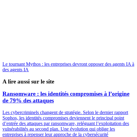
Le tournant Mythos : les entreprises devront opposer des agents IA à
des agents IA
A lire aussi sur le site
Ransomware : les identités compromises à l’origine
de 79% des attaques
Les cybercriminels changent de stratégie. Selon le dernier rapport
Sophos, les identités compromises deviennent le principal point
d’entrée des attaques par ransomware, reléguant l’exploitation des
vulnérabilités au second plan. Une évolution qui oblige les
entreprises à repenser leur approche de la cybersécurité