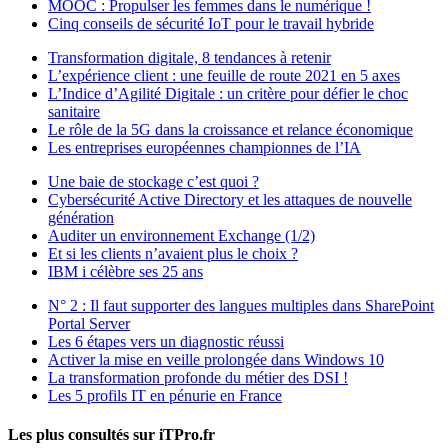
MOOC : Propulser les femmes dans le numérique !
Cinq conseils de sécurité IoT pour le travail hybride
Transformation digitale, 8 tendances à retenir
L’expérience client : une feuille de route 2021 en 5 axes
L’Indice d’Agilité Digitale : un critère pour défier le choc
sanitaire
Le rôle de la 5G dans la croissance et relance économique
Les entreprises européennes championnes de l’IA
Une baie de stockage c’est quoi ?
Cybersécurité Active Directory et les attaques de nouvelle
génération
Auditer un environnement Exchange (1/2)
Et si les clients n’avaient plus le choix ?
IBM i célèbre ses 25 ans
N° 2 : Il faut supporter des langues multiples dans SharePoint
Portal Server
Les 6 étapes vers un diagnostic réussi
Activer la mise en veille prolongée dans Windows 10
La transformation profonde du métier des DSI !
Les 5 profils IT en pénurie en France
Les plus consultés sur iTPro.fr