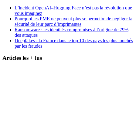
L’incident OpenAI–Hugging Face n’est pas la révolution que
vous imaginez
Pourquoi les PME ne peuvent plus se permettre de négliger la
sécurité de leur parc d’imprimantes
Ransomware : les identités compromises à l’origine de 79%
des attaques
Deepfakes : la France dans le top 10 des pays les plus touchés
par les fraudes
Articles les + lus