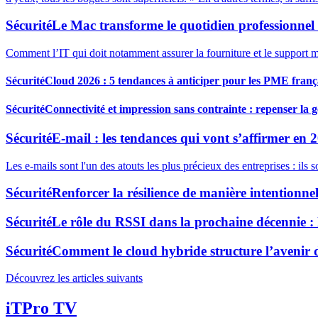
Sécurité
Le Mac transforme le quotidien professionnel
Comment l’IT qui doit notamment assurer la fourniture et le support 
Sécurité
Cloud 2026 : 5 tendances à anticiper pour les PME franç
Sécurité
Connectivité et impression sans contrainte : repenser la
Sécurité
E-mail : les tendances qui vont s’affirmer en 
Les e-mails sont l'un des atouts les plus précieux des entreprises : ils
Sécurité
Renforcer la résilience de manière intentionnel
Sécurité
Le rôle du RSSI dans la prochaine décennie : l
Sécurité
Comment le cloud hybride structure l’avenir d
Découvrez les articles suivants
iTPro TV