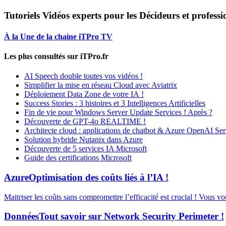
Tutoriels Vidéos experts pour les Décideurs et professi
À la Une de la chaine iTPro TV
Les plus consultés sur iTPro.fr
AI Speech double toutes vos vidéos !
Simplifier la mise en réseau Cloud avec Aviatrix
Déploiement Data Zone de votre IA !
Success Stories : 3 histoires et 3 Intelligences Artificielles
Fin de vie pour Windows Server Update Services ! Après ?
Découverte de GPT-4o REALTIME !
Architecte cloud : applications de chatbot & Azure OpenAI Ser
Solution hybride Nutanix dans Azure
Découverte de 5 services IA Microsoft
Guide des certifications Microsoft
Azure
Optimisation des coûts liés à l’IA !
Maitriser les coûts sans compromettre l’efficacité est crucial ! Vous v
Données
Tout savoir sur Network Security Perimeter !