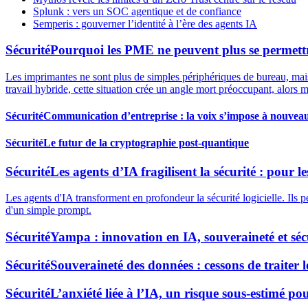
Splunk : vers un SOC agentique et de confiance
Semperis : gouverner l’identité à l’ère des agents IA
Sécurité
Pourquoi les PME ne peuvent plus se permettre
Les imprimantes ne sont plus de simples périphériques de bureau, mais
travail hybride, cette situation crée un angle mort préoccupant, alors 
Sécurité
Communication d’entreprise : la voix s’impose à nouveau
Sécurité
Le futur de la cryptographie post-quantique
Sécurité
Les agents d’IA fragilisent la sécurité : pour le
Les agents d'IA transforment en profondeur la sécurité logicielle. Ils p
d'un simple prompt.
Sécurité
Yampa : innovation en IA, souveraineté et séc
Sécurité
Souveraineté des données : cessons de traiter
Sécurité
L’anxiété liée à l’IA, un risque sous-estimé pou