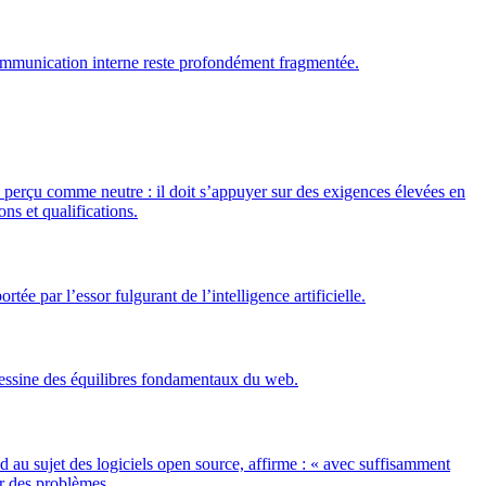
la communication interne reste profondément fragmentée.
e perçu comme neutre : il doit s’appuyer sur des exigences élevées en
ons et qualifications.
e par l’essor fulgurant de l’intelligence artificielle.
edessine des équilibres fondamentaux du web.
nd au sujet des logiciels open source, affirme : « avec suffisamment
er des problèmes.