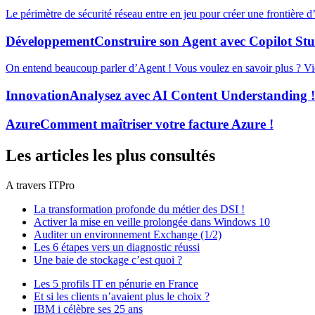
Le périmètre de sécurité réseau entre en jeu pour créer une frontière 
Développement
Construire son Agent avec Copilot Stu
On entend beaucoup parler d’Agent ! Vous voulez en savoir plus ? Vid
Innovation
Analysez avec AI Content Understanding !
Azure
Comment maîtriser votre facture Azure !
Les articles les plus consultés
A travers ITPro
La transformation profonde du métier des DSI !
Activer la mise en veille prolongée dans Windows 10
Auditer un environnement Exchange (1/2)
Les 6 étapes vers un diagnostic réussi
Une baie de stockage c’est quoi ?
Les 5 profils IT en pénurie en France
Et si les clients n’avaient plus le choix ?
IBM i célèbre ses 25 ans