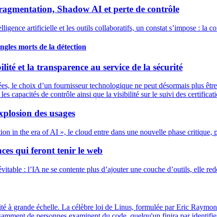
fragmentation, Shadow AI et perte de contrôle
elligence artificielle et les outils collaboratifs, un constat s’impose : 
angles morts de la détection
lité et la transparence au service de la sécurité
nées, le choix d’un fournisseur technologique ne peut désormais plus êtr
es capacités de contrôle ainsi que la visibilité sur le suivi des certificati
explosion des usages
 the era of AI », le cloud entre dans une nouvelle phase critique, porté
nces qui feront tenir le web
itable : l’IA ne se contente plus d’ajouter une couche d’outils, elle r
curité à grande échelle. La célèbre loi de Linus, formulée par Eric Raymo
ffisamment de personnes examinent du code, quelqu'un finira par identifi