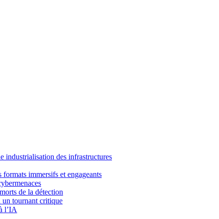
industrialisation des infrastructures
es formats immersifs et engageants
 cybermenaces
 morts de la détection
 un tournant critique
à l’IA