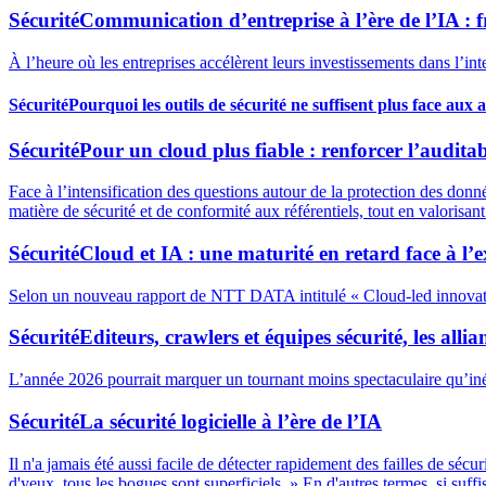
Sécurité
Communication d’entreprise à l’ère de l’IA : 
À l’heure où les entreprises accélèrent leurs investissements dans l’int
Sécurité
Pourquoi les outils de sécurité ne suffisent plus face aux 
Sécurité
Pour un cloud plus fiable : renforcer l’auditabi
Face à l’intensification des questions autour de la protection des don
matière de sécurité et de conformité aux référentiels, tout en valorisant l
Sécurité
Cloud et IA : une maturité en retard face à l’
Selon un nouveau rapport de NTT DATA intitulé « Cloud-led innovation in
Sécurité
Editeurs, crawlers et équipes sécurité, les allia
L’année 2026 pourrait marquer un tournant moins spectaculaire qu’inév
Sécurité
La sécurité logicielle à l’ère de l’IA
Il n'a jamais été aussi facile de détecter rapidement des failles de sé
d'yeux, tous les bogues sont superficiels. » En d'autres termes, si su