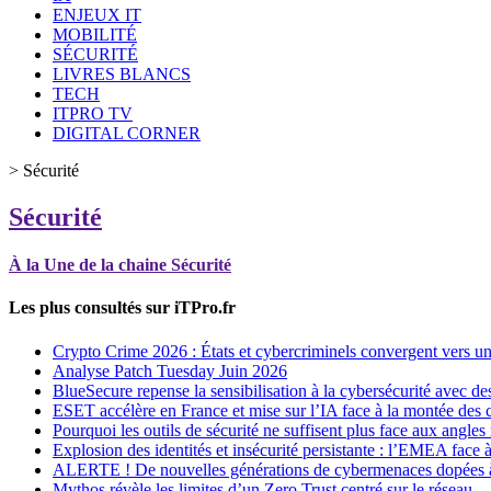
ENJEUX IT
MOBILITÉ
SÉCURITÉ
LIVRES BLANCS
TECH
ITPRO TV
DIGITAL CORNER
>
Sécurité
Sécurité
À la Une de la chaine Sécurité
Les plus consultés sur iTPro.fr
Crypto Crime 2026 : États et cybercriminels convergent vers une 
Analyse Patch Tuesday Juin 2026
BlueSecure repense la sensibilisation à la cybersécurité avec d
ESET accélère en France et mise sur l’IA face à la montée des
Pourquoi les outils de sécurité ne suffisent plus face aux angles
Explosion des identités et insécurité persistante : l’EMEA face à
ALERTE ! De nouvelles générations de cybermenaces dopées 
Mythos révèle les limites d’un Zero Trust centré sur le réseau