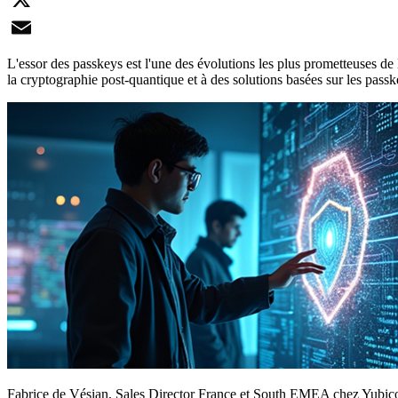
X
Email
L'essor des passkeys est l'une des évolutions les plus prometteuses de l
la cryptographie post-quantique et à des solutions basées sur les passk
Fabrice de Vésian, Sales Director France et South EMEA chez Yubico, r