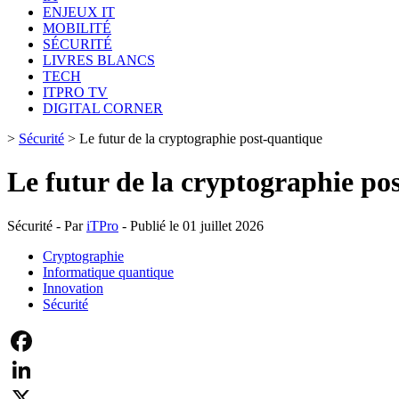
ENJEUX IT
MOBILITÉ
SÉCURITÉ
LIVRES BLANCS
TECH
ITPRO TV
DIGITAL CORNER
>
Sécurité
>
Le futur de la cryptographie post-quantique
Le futur de la cryptographie po
Sécurité - Par
iTPro
- Publié le 01 juillet 2026
Cryptographie
Informatique quantique
Innovation
Sécurité
Facebook
LinkedIn