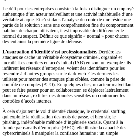
Le défi pour les entreprises consiste à la fois à distinguer un employé
authentique d’un acteur malveillant et une activité inhabituelle d’une
véritable attaque. Et c’est dans l’analyse du contexte que réside une
partie de la solution : sans une compréhension fine du comportement
habituel de chaque utilisateur, il est impossible de différencier le
normal du suspect. Définir ce que signifie « normal » pour chacun
devient ainsi la première ligne de défense.
L’usurpation d’identité s’est professionnalisée.
Derrière les
attaques se cache un véritable écosystème criminel, organisé et
lucratif. Les courtiers en accès initial (IAB) en sont un exemple : ils
infiltrent les réseaux d’entreprise, volent des identifiants pour les
revendre à d’autres groupes sur le dark web. Ces derniers les
utilisent pour mener des attaques plus ciblées, comme la prise de
contrôle de comptes (ATO). En quelques clics, un acteur malveillant
peut se faire passer pour un collaborateur, se déplacer latéralement
dans un réseau, exfiltrer des données sensibles ou contourner les
contrôles d’accès internes.
À cela s’ajoutent le vol d’identité classique, le credential stuffing,
qui exploite la réutilisation des mots de passe, et bien sûr, le
phishing, indétrônable méthode d’ingénierie sociale. Quant à la
fraude par e-mails d’entreprise (BEC), elle illustre la capacité des
cybercriminels à manipuler la confiance humaine : un simple