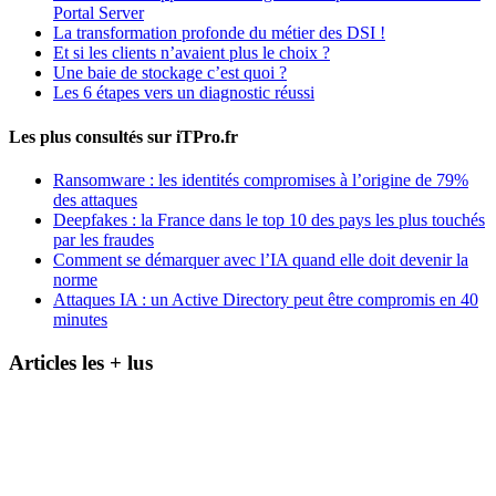
Portal Server
La transformation profonde du métier des DSI !
Et si les clients n’avaient plus le choix ?
Une baie de stockage c’est quoi ?
Les 6 étapes vers un diagnostic réussi
Les plus consultés sur iTPro.fr
Ransomware : les identités compromises à l’origine de 79%
des attaques
Deepfakes : la France dans le top 10 des pays les plus touchés
par les fraudes
Comment se démarquer avec l’IA quand elle doit devenir la
norme
Attaques IA : un Active Directory peut être compromis en 40
minutes
Articles les + lus