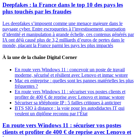
Deepfakes : la France dans le top 10 des pays les
plus touchés par les fraudes
Les deepfakes s’imposent comme une menace majeure dans le
paysage cyber. Entre escroqueries à l’investissement, usurpation
d’identité et manipulation à grande échelle, ces contenus générés par
IA ont déjà causé plus de 3,2 milliards d’euros de pertes dans le
monde, plaçant la France parmi les pays les plus impactés
À la une de la chaîne Digital Corner
En route vers Windows 11 : concevoir un poste de travail
moderne, sécurisé et résilient avec Lenovo et inmac wstore
Mac en entreprise : quelles sont les pannes matérielles les plus
fréquentes ?
En route vers Windows 11 : sécuriser vos postes clients et
profiter de 400 € de reprise avec Lenovo et inmac wstore
Sécuriser sa téléphonie IP : 5 failles critiques à anticiper
BTS SIO à distance : la voie pour les autodidactes IT qui
veulent un diplôme reconnu par l’État
En route vers Windows 11 : sécuriser vos postes
clients et profiter de 400 € de reprise avec Lenovo et