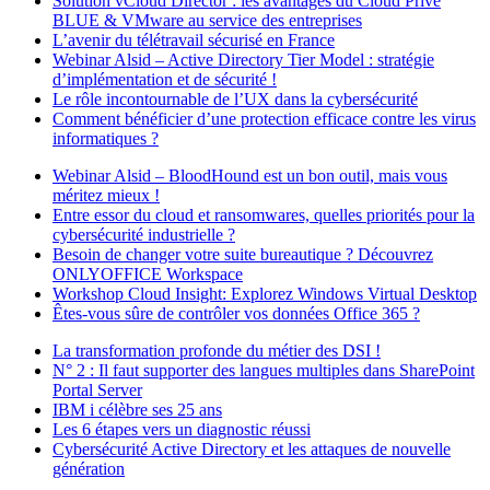
Solution vCloud Director : les avantages du Cloud Privé
BLUE & VMware au service des entreprises
L’avenir du télétravail sécurisé en France
Webinar Alsid – Active Directory Tier Model : stratégie
d’implémentation et de sécurité !
Le rôle incontournable de l’UX dans la cybersécurité
Comment bénéficier d’une protection efficace contre les virus
informatiques ?
Webinar Alsid – BloodHound est un bon outil, mais vous
méritez mieux !
Entre essor du cloud et ransomwares, quelles priorités pour la
cybersécurité industrielle ?
Besoin de changer votre suite bureautique ? Découvrez
ONLYOFFICE Workspace
Workshop Cloud Insight: Explorez Windows Virtual Desktop
Êtes-vous sûre de contrôler vos données Office 365 ?
La transformation profonde du métier des DSI !
N° 2 : Il faut supporter des langues multiples dans SharePoint
Portal Server
IBM i célèbre ses 25 ans
Les 6 étapes vers un diagnostic réussi
Cybersécurité Active Directory et les attaques de nouvelle
génération