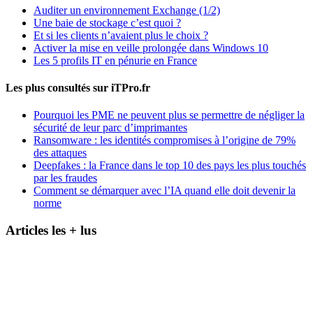
Auditer un environnement Exchange (1/2)
Une baie de stockage c’est quoi ?
Et si les clients n’avaient plus le choix ?
Activer la mise en veille prolongée dans Windows 10
Les 5 profils IT en pénurie en France
Les plus consultés sur iTPro.fr
Pourquoi les PME ne peuvent plus se permettre de négliger la
sécurité de leur parc d’imprimantes
Ransomware : les identités compromises à l’origine de 79%
des attaques
Deepfakes : la France dans le top 10 des pays les plus touchés
par les fraudes
Comment se démarquer avec l’IA quand elle doit devenir la
norme
Articles les + lus