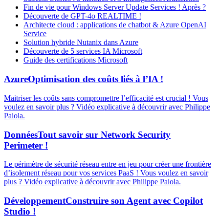
Fin de vie pour Windows Server Update Services ! Après ?
Découverte de GPT-4o REALTIME !
Architecte cloud : applications de chatbot & Azure OpenAI
Service
Solution hybride Nutanix dans Azure
Découverte de 5 services IA Microsoft
Guide des certifications Microsoft
Azure
Optimisation des coûts liés à l’IA !
Maitriser les coûts sans compromettre l’efficacité est crucial ! Vous
voulez en savoir plus ? Vidéo explicative à découvrir avec Philippe
Paiola.
Données
Tout savoir sur Network Security
Perimeter !
Le périmètre de sécurité réseau entre en jeu pour créer une frontière
d’isolement réseau pour vos services PaaS ! Vous voulez en savoir
plus ? Vidéo explicative à découvrir avec Philippe Paiola.
Développement
Construire son Agent avec Copilot
Studio !