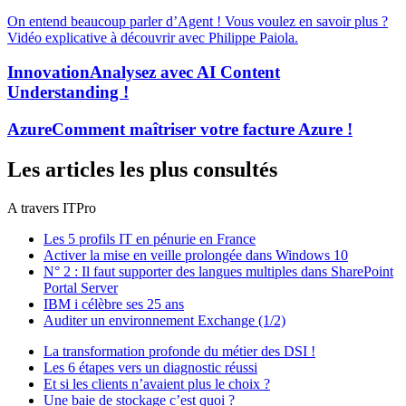
On entend beaucoup parler d’Agent ! Vous voulez en savoir plus ?
Vidéo explicative à découvrir avec Philippe Paiola.
Innovation
Analysez avec AI Content
Understanding !
Azure
Comment maîtriser votre facture Azure !
Les articles les plus consultés
A travers ITPro
Les 5 profils IT en pénurie en France
Activer la mise en veille prolongée dans Windows 10
N° 2 : Il faut supporter des langues multiples dans SharePoint
Portal Server
IBM i célèbre ses 25 ans
Auditer un environnement Exchange (1/2)
La transformation profonde du métier des DSI !
Les 6 étapes vers un diagnostic réussi
Et si les clients n’avaient plus le choix ?
Une baie de stockage c’est quoi ?