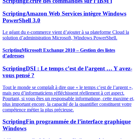
Scripting
Écrire des commandes sur l’IBM i
Scripting
Amazon Web Services intègre Windows
PowerShell 3.0
Le géant du e-commerce vient d’ajouter à sa plateforme Cloud la
solution d’administration Microsoft, Windows PowerShell.
Scripting
Microsoft Exchange 2010 – Gestion des listes
d’adresses
Scripting
DSI : Le temps c’est de l’argent … Y avez-
vous pensé ?
Tout le monde se complaît à dire que « le temps c’est de l’argent »,
mais peu d’informaticiens réfléchissent réellement à cet aspect.
Pourtant, si vous êtes un responsable informatique, cette maxime et,
plus important encore, la capacité de la quantifier constituent votre
compétence métier la plus précieuse.
Scripting
Fin programmée de l’interface graphique
Windows