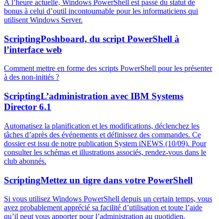
A l’heure actuelle, Windows PowerShell est passé du statut de
bonus à celui d’outil incontournable pour les informaticiens qui
utilisent Windows Server.
Scripting
Poshboard, du script PowerShell à
l’interface web
Comment mettre en forme des scripts PowerShell pour les présenter
à des non-initiés ?
Scripting
L’administration avec IBM Systems
Director 6.1
Automatisez la planification et les modifications, déclenchez les
tâches d’après des événements et définissez des commandes. Ce
dossier est issu de notre publication System iNEWS (10/09). Pour
consulter les schémas et illustrations associés, rendez-vous dans le
club abonnés.
Scripting
Mettez un tigre dans votre PowerShell
Si vous utilisez Windows PowerShell depuis un certain temps, vous
avez probablement apprécié sa facilité d’utilisation et toute l’aide
qu’il peut vous apporter pour l’administration au quotidien.