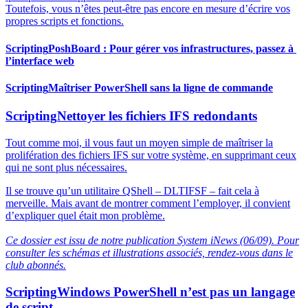
Toutefois, vous n’êtes peut-être pas encore en mesure d’écrire vos
propres scripts et fonctions.
Scripting
PoshBoard : Pour gérer vos infrastructures, passez à
l’interface web
Scripting
Maîtriser PowerShell sans la ligne de commande
Scripting
Nettoyer les fichiers IFS redondants
Tout comme moi, il vous faut un moyen simple de maîtriser la
prolifération des fichiers IFS sur votre système, en supprimant ceux
qui ne sont plus nécessaires.
Il se trouve qu’un utilitaire QShell – DLTIFSF – fait cela à
merveille. Mais avant de montrer comment l’employer, il convient
d’expliquer quel était mon problème.
Ce dossier est issu de notre publication System iNews (06/09). Pour
consulter les schémas et illustrations associés, rendez-vous dans le
club abonnés.
Scripting
Windows PowerShell n’est pas un langage
de script