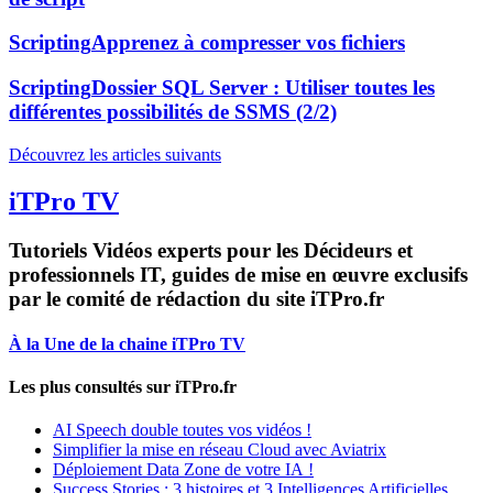
Scripting
Apprenez à compresser vos fichiers
Scripting
Dossier SQL Server : Utiliser toutes les
différentes possibilités de SSMS (2/2)
Découvrez les articles suivants
iTPro TV
Tutoriels Vidéos experts pour les Décideurs et
professionnels IT, guides de mise en œuvre exclusifs
par le comité de rédaction du site iTPro.fr
À la Une de la chaine iTPro TV
Les plus consultés sur iTPro.fr
AI Speech double toutes vos vidéos !
Simplifier la mise en réseau Cloud avec Aviatrix
Déploiement Data Zone de votre IA !
Success Stories : 3 histoires et 3 Intelligences Artificielles