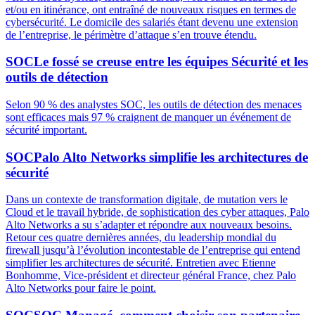
et/ou en itinérance, ont entraîné de nouveaux risques en termes de
cybersécurité. Le domicile des salariés étant devenu une extension
de l’entreprise, le périmètre d’attaque s’en trouve étendu.
SOC
Le fossé se creuse entre les équipes Sécurité et les
outils de détection
Selon 90 % des analystes SOC, les outils de détection des menaces
sont efficaces mais 97 % craignent de manquer un événement de
sécurité important.
SOC
Palo Alto Networks simplifie les architectures de
sécurité
Dans un contexte de transformation digitale, de mutation vers le
Cloud et le travail hybride, de sophistication des cyber attaques, Palo
Alto Networks a su s’adapter et répondre aux nouveaux besoins.
Retour ces quatre dernières années, du leadership mondial du
firewall jusqu’à l’évolution incontestable de l’entreprise qui entend
simplifier les architectures de sécurité. Entretien avec Etienne
Bonhomme, Vice-président et directeur général France, chez Palo
Alto Networks pour faire le point.