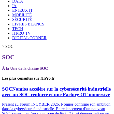
DATA
IA
ENJEUX IT
MOBILITÉ
SÉCURITÉ
LIVRES BLANCS
TECH
ITPRO TV
DIGITAL CORNER
>
SOC
SOC
À la Une de la chaine SOC
Les plus consultés sur iTPro.fr
SOC
Nomios accélère sur la cybersécurité industrielle
avec un SOC renforcé et une Factory OT immersive
Présent au Forum INCYBER 2026, Nomios confirme son ambition
dans la cybersécurité industrielle. Entre lancement d’un nouveau
SOC, ouverture d’un showroom dédié à l’OT et démonstrations en