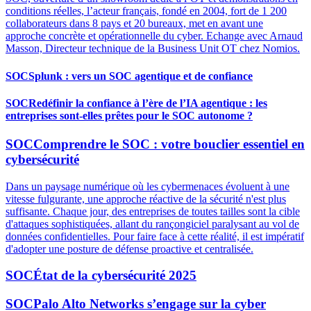
conditions réelles, l’acteur français, fondé en 2004, fort de 1 200
collaborateurs dans 8 pays et 20 bureaux, met en avant une
approche concrète et opérationnelle du cyber. Echange avec Arnaud
Masson, Directeur technique de la Business Unit OT chez Nomios.
SOC
Splunk : vers un SOC agentique et de confiance
SOC
Redéfinir la confiance à l’ère de l’IA agentique : les
entreprises sont-elles prêtes pour le SOC autonome ?
SOC
Comprendre le SOC : votre bouclier essentiel en
cybersécurité
Dans un paysage numérique où les cybermenaces évoluent à une
vitesse fulgurante, une approche réactive de la sécurité n'est plus
suffisante. Chaque jour, des entreprises de toutes tailles sont la cible
d'attaques sophistiquées, allant du rançongiciel paralysant au vol de
données confidentielles. Pour faire face à cette réalité, il est impératif
d'adopter une posture de défense proactive et centralisée.
SOC
État de la cybersécurité 2025
SOC
Palo Alto Networks s’engage sur la cyber