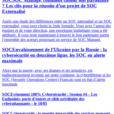
SOC
SOC Managé, comment choisir son partenaire
? Les clés pour la réussite d’un projet de SOC
Externalisé
Après une étude des différences entre un SOC internalisé et un SOC
externalisé, vous avez choisi la 2nde formule. Vous avez l’appui des
équipes et de votre direction, une enveloppe budgétaire vous a été
attribuée. Il vous reste maintenant à trouver le bon partenaire parmi
l’ensemble des acteurs proposant un service de SOC Managé.
SOC
Envahissement de l’Ukraine par la Russie : la
cybersécurité en deuxième ligne, les SOC en alerte
maximale
Alors que la guerre, avec ses drames et ses injustices, est
malheureusement revenue sur notre continent, la cyberdéfense et les
SOC (Security Operations Centers) Français sont en état d’alerte
maximale
SOC
Evénement 100% Cybersécurité : Session #4 – Les
Endpoints, porte d’entrée et cible privilégiée des
cyberattaquants – le 10/05
SOC
Cybersécurité : la montée inexorable des services managés