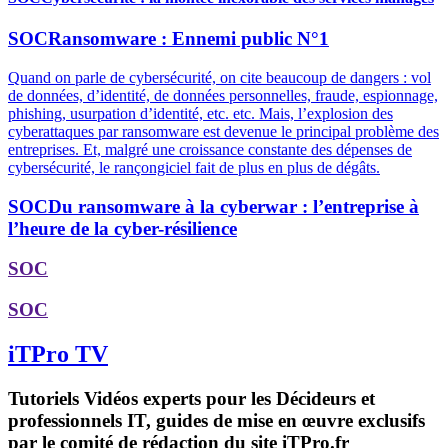
SOC
Ransomware : Ennemi public N°1
Quand on parle de cybersécurité, on cite beaucoup de dangers : vol
de données, d’identité, de données personnelles, fraude, espionnage,
phishing, usurpation d’identité, etc. etc. Mais, l’explosion des
cyberattaques par ransomware est devenue le principal problème des
entreprises. Et, malgré une croissance constante des dépenses de
cybersécurité, le rançongiciel fait de plus en plus de dégâts.
SOC
Du ransomware à la cyberwar : l’entreprise à
l’heure de la cyber-résilience
SOC
SOC
iTPro TV
Tutoriels Vidéos experts pour les Décideurs et
professionnels IT, guides de mise en œuvre exclusifs
par le comité de rédaction du site iTPro.fr