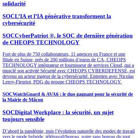
solidarité
SOC
L’IA et l’IA générative transforment la
cybersécurité
SOC
CyberPatriot ®, le SOC de dernière génération
de CHEOPS TECHNOLOGY
Fort de plus de 750 collaborateurs, 11 agences en France et une
filiale en Suisse, près de 200 millions d’euros de CA, CHEOPS
TECHNOLOGY intégrateur et fournisseur de services Cloud, qui a
musclé son activité Sécurité avec CHEOPS CYBERDEFENSE, est
devenu un acteur majeur de la cybersécurité. Entretien avec Nicolas
Leroy-Fleuriot, PDG du groupe CHEOPS TECHNOLOGY.
SOC
WatchGuard & AVA6 : le duo gagnant pour la sécurité de
la Mairie de Mâcon
SOC
Digital Workplace : la sécurité, un sujet
toujours sensible
D’abord la pandémie, puis l’évolution naturelle des modes de travail
vers le mode hybride, télétravail/bureau, voire sans bureau du tout