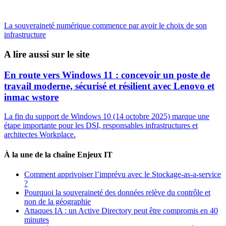
La souveraineté numérique commence par avoir le choix de son
infrastructure
A lire aussi sur le site
En route vers Windows 11 : concevoir un poste de
travail moderne, sécurisé et résilient avec Lenovo et
inmac wstore
La fin du support de Windows 10 (14 octobre 2025) marque une
étape importante pour les DSI, responsables infrastructures et
architectes Workplace.
À la une de la chaîne Enjeux IT
Comment apprivoiser l’imprévu avec le Stockage-as-a-service
?
Pourquoi la souveraineté des données relève du contrôle et
non de la géographie
Attaques IA : un Active Directory peut être compromis en 40
minutes