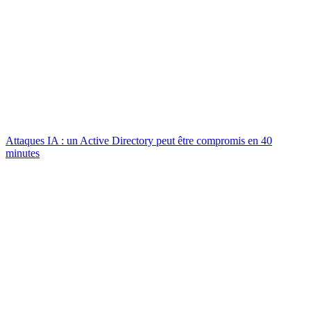
Attaques IA : un Active Directory peut être compromis en 40
minutes