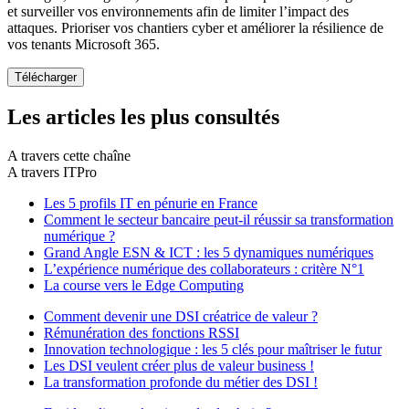
et surveiller vos environnements afin de limiter l’impact des
attaques. Prioriser vos chantiers cyber et améliorer la résilience de
vos tenants Microsoft 365.
Les articles les plus consultés
A travers cette chaîne
A travers ITPro
Les 5 profils IT en pénurie en France
Comment le secteur bancaire peut-il réussir sa transformation
numérique ?
Grand Angle ESN & ICT : les 5 dynamiques numériques
L’expérience numérique des collaborateurs : critère N°1
La course vers le Edge Computing
Comment devenir une DSI créatrice de valeur ?
Rémunération des fonctions RSSI
Innovation technologique : les 5 clés pour maîtriser le futur
Les DSI veulent créer plus de valeur business !
La transformation profonde du métier des DSI !