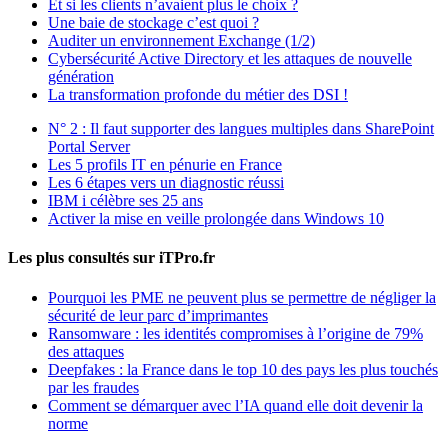
Et si les clients n’avaient plus le choix ?
Une baie de stockage c’est quoi ?
Auditer un environnement Exchange (1/2)
Cybersécurité Active Directory et les attaques de nouvelle
génération
La transformation profonde du métier des DSI !
N° 2 : Il faut supporter des langues multiples dans SharePoint
Portal Server
Les 5 profils IT en pénurie en France
Les 6 étapes vers un diagnostic réussi
IBM i célèbre ses 25 ans
Activer la mise en veille prolongée dans Windows 10
Les plus consultés sur iTPro.fr
Pourquoi les PME ne peuvent plus se permettre de négliger la
sécurité de leur parc d’imprimantes
Ransomware : les identités compromises à l’origine de 79%
des attaques
Deepfakes : la France dans le top 10 des pays les plus touchés
par les fraudes
Comment se démarquer avec l’IA quand elle doit devenir la
norme