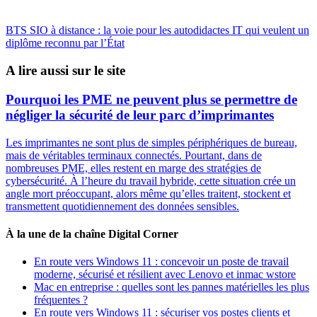
BTS SIO à distance : la voie pour les autodidactes IT qui veulent un
diplôme reconnu par l’État
A lire aussi sur le site
Pourquoi les PME ne peuvent plus se permettre de
négliger la sécurité de leur parc d’imprimantes
Les imprimantes ne sont plus de simples périphériques de bureau,
mais de véritables terminaux connectés. Pourtant, dans de
nombreuses PME, elles restent en marge des stratégies de
cybersécurité. À l’heure du travail hybride, cette situation crée un
angle mort préoccupant, alors même qu’elles traitent, stockent et
transmettent quotidiennement des données sensibles.
À la une de la chaîne Digital Corner
En route vers Windows 11 : concevoir un poste de travail
moderne, sécurisé et résilient avec Lenovo et inmac wstore
Mac en entreprise : quelles sont les pannes matérielles les plus
fréquentes ?
En route vers Windows 11 : sécuriser vos postes clients et