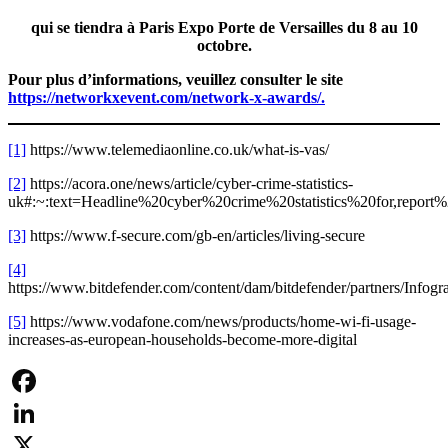
qui se tiendra à Paris Expo Porte de Versailles du 8 au 10
octobre.
Pour plus d’informations, veuillez consulter le site
https://networkxevent.com/network-x-awards/.
[1]
https://www.telemediaonline.co.uk/what-is-vas/
[2]
https://acora.one/news/article/cyber-crime-statistics-
uk#:~:text=Headline%20cyber%20crime%20statistics%20for,repo
[3]
https://www.f-secure.com/gb-en/articles/living-secure
[4]
https://www.bitdefender.com/content/dam/bitdefender/partners/Infog
[5]
https://www.vodafone.com/news/products/home-wi-fi-usage-
increases-as-european-households-become-more-digital
Facebook
LinkedIn