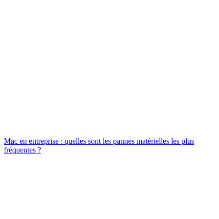
Mac en entreprise : quelles sont les pannes matérielles les plus
fréquentes ?