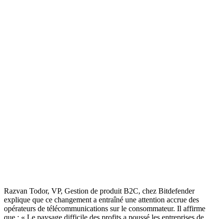
Razvan Todor, VP, Gestion de produit B2C, chez Bitdefender
explique que ce changement a entraîné une attention accrue des
opérateurs de télécommunications sur le consommateur. Il affirme
que : « Le paysage difficile des profits a poussé les entreprises de