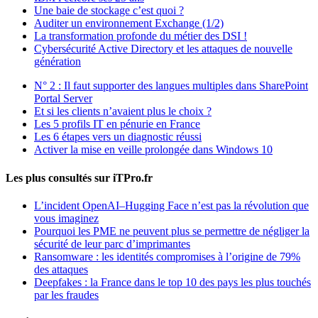
Une baie de stockage c’est quoi ?
Auditer un environnement Exchange (1/2)
La transformation profonde du métier des DSI !
Cybersécurité Active Directory et les attaques de nouvelle
génération
N° 2 : Il faut supporter des langues multiples dans SharePoint
Portal Server
Et si les clients n’avaient plus le choix ?
Les 5 profils IT en pénurie en France
Les 6 étapes vers un diagnostic réussi
Activer la mise en veille prolongée dans Windows 10
Les plus consultés sur iTPro.fr
L’incident OpenAI–Hugging Face n’est pas la révolution que
vous imaginez
Pourquoi les PME ne peuvent plus se permettre de négliger la
sécurité de leur parc d’imprimantes
Ransomware : les identités compromises à l’origine de 79%
des attaques
Deepfakes : la France dans le top 10 des pays les plus touchés
par les fraudes