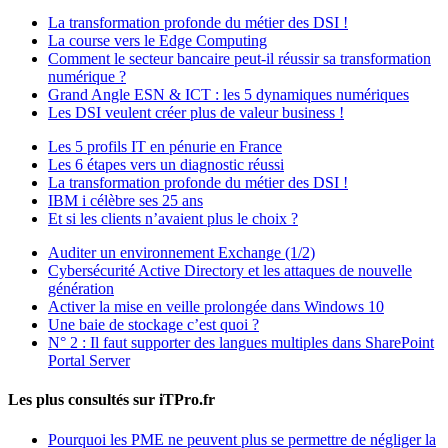
La transformation profonde du métier des DSI !
La course vers le Edge Computing
Comment le secteur bancaire peut-il réussir sa transformation
numérique ?
Grand Angle ESN & ICT : les 5 dynamiques numériques
Les DSI veulent créer plus de valeur business !
Les 5 profils IT en pénurie en France
Les 6 étapes vers un diagnostic réussi
La transformation profonde du métier des DSI !
IBM i célèbre ses 25 ans
Et si les clients n’avaient plus le choix ?
Auditer un environnement Exchange (1/2)
Cybersécurité Active Directory et les attaques de nouvelle
génération
Activer la mise en veille prolongée dans Windows 10
Une baie de stockage c’est quoi ?
N° 2 : Il faut supporter des langues multiples dans SharePoint
Portal Server
Les plus consultés sur iTPro.fr
Pourquoi les PME ne peuvent plus se permettre de négliger la