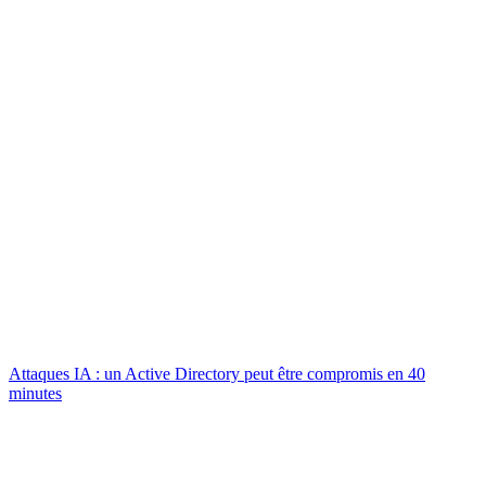
Attaques IA : un Active Directory peut être compromis en 40
minutes