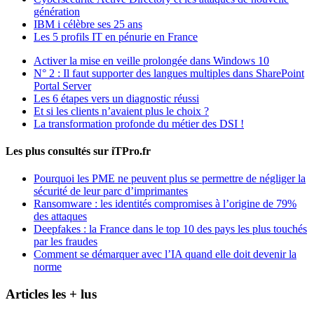
génération
IBM i célèbre ses 25 ans
Les 5 profils IT en pénurie en France
Activer la mise en veille prolongée dans Windows 10
N° 2 : Il faut supporter des langues multiples dans SharePoint
Portal Server
Les 6 étapes vers un diagnostic réussi
Et si les clients n’avaient plus le choix ?
La transformation profonde du métier des DSI !
Les plus consultés sur iTPro.fr
Pourquoi les PME ne peuvent plus se permettre de négliger la
sécurité de leur parc d’imprimantes
Ransomware : les identités compromises à l’origine de 79%
des attaques
Deepfakes : la France dans le top 10 des pays les plus touchés
par les fraudes
Comment se démarquer avec l’IA quand elle doit devenir la
norme
Articles les + lus