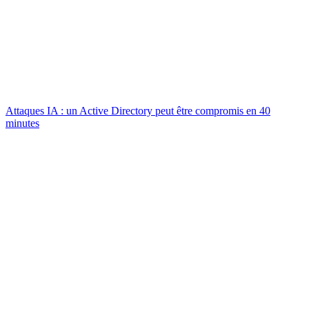
Attaques IA : un Active Directory peut être compromis en 40
minutes