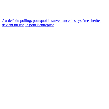
Au-delà du polling: pourquoi la surveillance des systèmes hérités
devient un risque pour l’entreprise