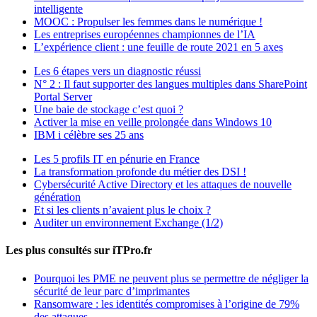
intelligente
MOOC : Propulser les femmes dans le numérique !
Les entreprises européennes championnes de l’IA
L’expérience client : une feuille de route 2021 en 5 axes
Les 6 étapes vers un diagnostic réussi
N° 2 : Il faut supporter des langues multiples dans SharePoint
Portal Server
Une baie de stockage c’est quoi ?
Activer la mise en veille prolongée dans Windows 10
IBM i célèbre ses 25 ans
Les 5 profils IT en pénurie en France
La transformation profonde du métier des DSI !
Cybersécurité Active Directory et les attaques de nouvelle
génération
Et si les clients n’avaient plus le choix ?
Auditer un environnement Exchange (1/2)
Les plus consultés sur iTPro.fr
Pourquoi les PME ne peuvent plus se permettre de négliger la
sécurité de leur parc d’imprimantes
Ransomware : les identités compromises à l’origine de 79%
des attaques