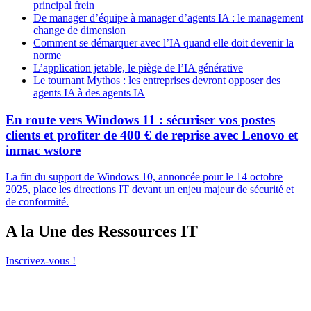
principal frein
De manager d’équipe à manager d’agents IA : le management
change de dimension
Comment se démarquer avec l’IA quand elle doit devenir la
norme
L’application jetable, le piège de l’IA générative
Le tournant Mythos : les entreprises devront opposer des
agents IA à des agents IA
En route vers Windows 11 : sécuriser vos postes
clients et profiter de 400 € de reprise avec Lenovo et
inmac wstore
La fin du support de Windows 10, annoncée pour le 14 octobre
2025, place les directions IT devant un enjeu majeur de sécurité et
de conformité.
A la Une des Ressources IT
Inscrivez-vous !