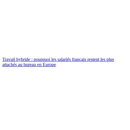
Travail hybride : pourquoi les salariés français restent les plus
attachés au bureau en Europe