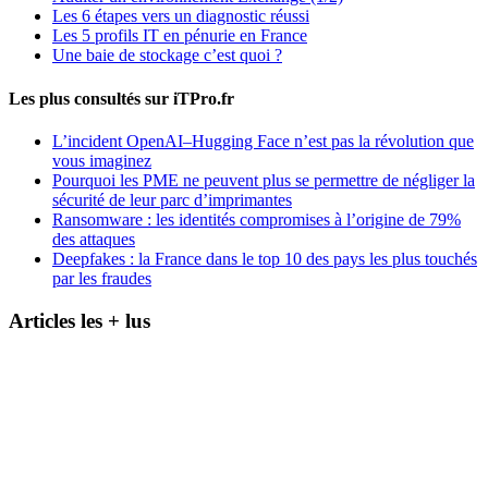
Les 6 étapes vers un diagnostic réussi
Les 5 profils IT en pénurie en France
Une baie de stockage c’est quoi ?
Les plus consultés sur iTPro.fr
L’incident OpenAI–Hugging Face n’est pas la révolution que
vous imaginez
Pourquoi les PME ne peuvent plus se permettre de négliger la
sécurité de leur parc d’imprimantes
Ransomware : les identités compromises à l’origine de 79%
des attaques
Deepfakes : la France dans le top 10 des pays les plus touchés
par les fraudes
Articles les + lus