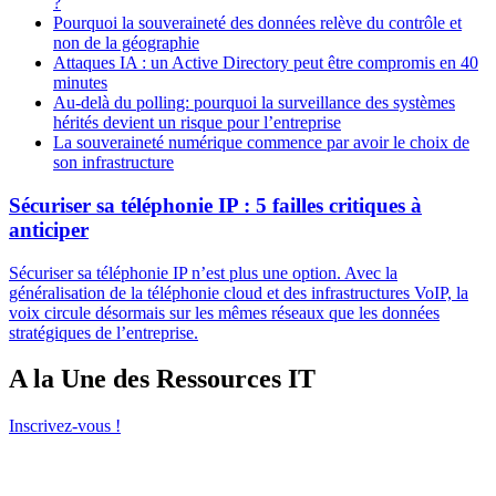
?
Pourquoi la souveraineté des données relève du contrôle et
non de la géographie
Attaques IA : un Active Directory peut être compromis en 40
minutes
Au-delà du polling: pourquoi la surveillance des systèmes
hérités devient un risque pour l’entreprise
La souveraineté numérique commence par avoir le choix de
son infrastructure
Sécuriser sa téléphonie IP : 5 failles critiques à
anticiper
Sécuriser sa téléphonie IP n’est plus une option. Avec la
généralisation de la téléphonie cloud et des infrastructures VoIP, la
voix circule désormais sur les mêmes réseaux que les données
stratégiques de l’entreprise.
A la Une des Ressources IT
Inscrivez-vous !