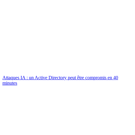
Attaques IA : un Active Directory peut être compromis en 40
minutes