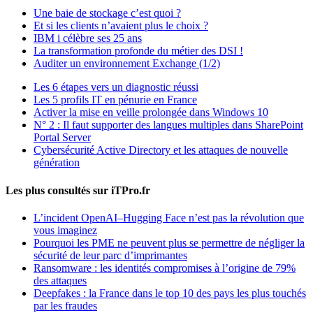
Une baie de stockage c’est quoi ?
Et si les clients n’avaient plus le choix ?
IBM i célèbre ses 25 ans
La transformation profonde du métier des DSI !
Auditer un environnement Exchange (1/2)
Les 6 étapes vers un diagnostic réussi
Les 5 profils IT en pénurie en France
Activer la mise en veille prolongée dans Windows 10
N° 2 : Il faut supporter des langues multiples dans SharePoint
Portal Server
Cybersécurité Active Directory et les attaques de nouvelle
génération
Les plus consultés sur iTPro.fr
L’incident OpenAI–Hugging Face n’est pas la révolution que
vous imaginez
Pourquoi les PME ne peuvent plus se permettre de négliger la
sécurité de leur parc d’imprimantes
Ransomware : les identités compromises à l’origine de 79%
des attaques
Deepfakes : la France dans le top 10 des pays les plus touchés
par les fraudes