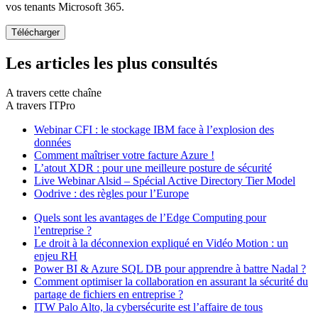
vos tenants Microsoft 365.
Les articles les plus consultés
A travers cette chaîne
A travers ITPro
Webinar CFI : le stockage IBM face à l’explosion des
données
Comment maîtriser votre facture Azure !
L’atout XDR : pour une meilleure posture de sécurité
Live Webinar Alsid – Spécial Active Directory Tier Model
Oodrive : des règles pour l’Europe
Quels sont les avantages de l’Edge Computing pour
l’entreprise ?
Le droit à la déconnexion expliqué en Vidéo Motion : un
enjeu RH
Power BI & Azure SQL DB pour apprendre à battre Nadal ?
Comment optimiser la collaboration en assurant la sécurité du
partage de fichiers en entreprise ?
ITW Palo Alto, la cybersécurite est l’affaire de tous