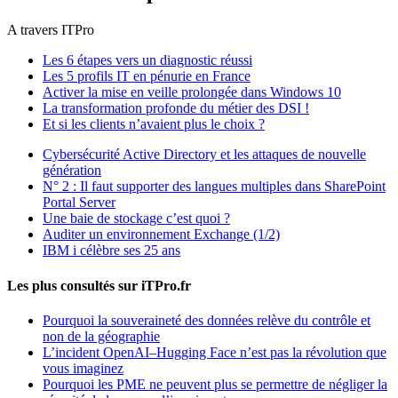
A travers ITPro
Les 6 étapes vers un diagnostic réussi
Les 5 profils IT en pénurie en France
Activer la mise en veille prolongée dans Windows 10
La transformation profonde du métier des DSI !
Et si les clients n’avaient plus le choix ?
Cybersécurité Active Directory et les attaques de nouvelle
génération
N° 2 : Il faut supporter des langues multiples dans SharePoint
Portal Server
Une baie de stockage c’est quoi ?
Auditer un environnement Exchange (1/2)
IBM i célèbre ses 25 ans
Les plus consultés sur iTPro.fr
Pourquoi la souveraineté des données relève du contrôle et
non de la géographie
L’incident OpenAI–Hugging Face n’est pas la révolution que
vous imaginez
Pourquoi les PME ne peuvent plus se permettre de négliger la