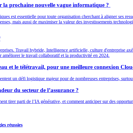
r la prochaine nouvelle vague informatique ?
iques est essentielle pour toute organisation cherchant à aligner ses res
penses, mais aussi de maximiser la valeur des investissements technologiq
f
reprises. Travail hybride, Intelligence artificielle, culture d'entreprise a
améliorer le travail collaboratif et la productivité en 2024.
éseau et le télétravail, pour une meilleure connexion Cl
tent un défi logistique majeur pour de nombreuses entreprises, surtout c
ndeur du secteur de l’assurance ?
tirer parti de l’IA générative, et comment anticiper sur des opportuni
ies réussies