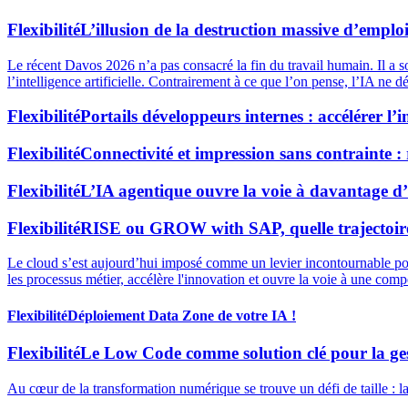
Flexibilité
L’illusion de la destruction massive d’emploi
Le récent Davos 2026 n’a pas consacré la fin du travail humain. Il a so
l’intelligence artificielle. Contrairement à ce que l’on pense, l’IA ne 
Flexibilité
Portails développeurs internes : accélérer l’
Flexibilité
Connectivité et impression sans contrainte :
Flexibilité
L’IA agentique ouvre la voie à davantage d’a
Flexibilité
RISE ou GROW with SAP, quelle trajectoire
Le cloud s’est aujourd’hui imposé comme un levier incontournable pour
les processus métier, accélère l'innovation et ouvre la voie à une compé
Flexibilité
Déploiement Data Zone de votre IA !
Flexibilité
Le Low Code comme solution clé pour la ge
Au cœur de la transformation numérique se trouve un défi de taille : 