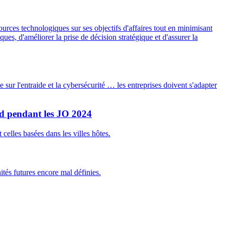
sources technologiques sur ses objectifs d'affaires tout en minimisant
ues, d'améliorer la prise de décision stratégique et d'assurer la
xée sur l'entraide et la cybersécurité … les entreprises doivent s'adapter
oud pendant les JO 2024
elles basées dans les villes hôtes.
tés futures encore mal définies.