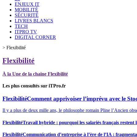
ENJEUX IT
MOBILITÉ
SÉCURITÉ
LIVRES BLANCS
TECH
ITPRO TV
DIGITAL CORNER
>
Flexibilité
Flexibilité
À la Une de la chaine Flexibilité
Les plus consultés sur iTPro.fr
Flexibilité
Comment apprivoiser l’imprévu avec le Stoc
Il y a plus de deux mille ans, le philosophe romain Pline l’Ancien obse
Flexibilité
Travail hybride : pourquoi les salariés français restent
Flexibilité
Communication d’entreprise à l’ère de l’IA : fragmenta