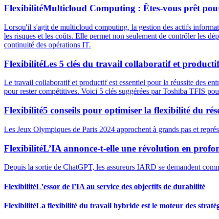
Flexibilité
Multicloud Computing : Êtes-vous prêt pou
Lorsqu'il s'agit de multicloud computing, la gestion des actifs informat
les risques et les coûts. Elle permet non seulement de contrôler les dé
continuité des opérations IT.
Flexibilité
Les 5 clés du travail collaboratif et producti
Le travail collaboratif et productif est essentiel pour la réussite des ent
pour rester compétitives. Voici 5 clés suggérées par Toshiba TFIS pour 
Flexibilité
5 conseils pour optimiser la flexibilité du r
Les Jeux Olympiques de Paris 2024 approchent à grands pas et représen
Flexibilité
L’IA annonce-t-elle une révolution en profo
Depuis la sortie de ChatGPT, les assureurs IARD se demandent comment 
Flexibilité
L’essor de l’IA au service des objectifs de durabilité
Flexibilité
La flexibilité du travail hybride est le moteur des stratég