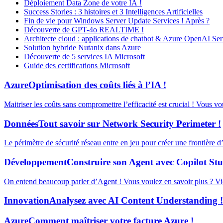
Déploiement Data Zone de votre IA !
Success Stories : 3 histoires et 3 Intelligences Artificielles
Fin de vie pour Windows Server Update Services ! Après ?
Découverte de GPT-4o REALTIME !
Architecte cloud : applications de chatbot & Azure OpenAI Ser
Solution hybride Nutanix dans Azure
Découverte de 5 services IA Microsoft
Guide des certifications Microsoft
Azure
Optimisation des coûts liés à l’IA !
Maitriser les coûts sans compromettre l’efficacité est crucial ! Vous v
Données
Tout savoir sur Network Security Perimeter !
Le périmètre de sécurité réseau entre en jeu pour créer une frontière 
Développement
Construire son Agent avec Copilot Stu
On entend beaucoup parler d’Agent ! Vous voulez en savoir plus ? Vid
Innovation
Analysez avec AI Content Understanding !
Azure
Comment maîtriser votre facture Azure !