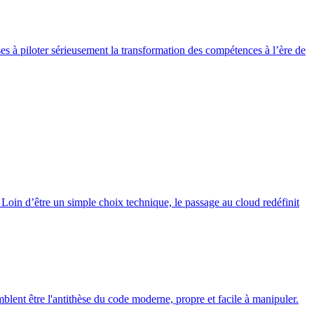
ises à piloter sérieusement la transformation des compétences à l’ère de
Loin d’être un simple choix technique, le passage au cloud redéfinit
lent être l'antithèse du code moderne, propre et facile à manipuler.