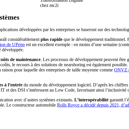
Transformation Digitale
chez mc2i
ystèmes
plications développées par les entreprises se baseront sur des techno
raît considérablement
plus rapide
que le développement traditionnel.
ation de UPenn
est un excellent exemple : en moins d’une semaine (contre
té développée.
 coûts de maintenance
. Les processus de développement peuvent être gér
 coûts, le recours à des solutions de nearshoring est également possible
la raison pour laquelle des entreprises de taille moyenne comme
ONVZ se
es à l’entrée
du monde du développement logiciel. D’après les chiffres 
e IT et des DSI s’intéressent au Low Code, favorisant ainsi l’inclusivité 
ication avec d’autres systèmes existants.
L’interopérabilité
garantit l’
ple. Le constructeur automobile
Rolls Royce a décidé depuis 2021, d’ad