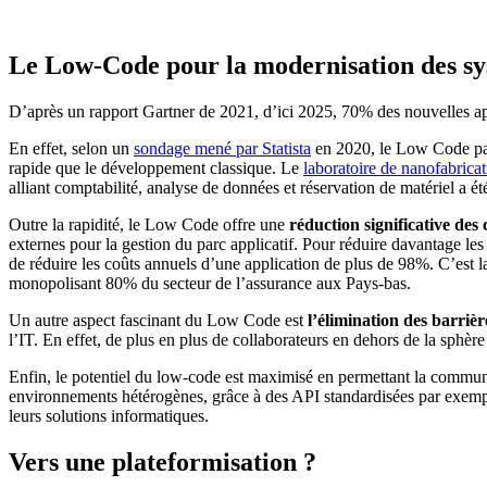
Le Low-Code pour la modernisation des s
D’après un rapport Gartner de 2021, d’ici 2025, 70% des nouvelles ap
En effet, selon un
sondage mené par Statista
en 2020, le Low Code pa
rapide que le développement classique. Le
laboratoire de nanofabric
alliant comptabilité, analyse de données et réservation de matériel a é
Outre la rapidité, le Low Code offre une
réduction significative des
externes pour la gestion du parc applicatif. Pour réduire davantage les
de réduire les coûts annuels d’une application de plus de 98%. C’est 
monopolisant 80% du secteur de l’assurance aux Pays-bas.
Un autre aspect fascinant du Low Code est
l’élimination des barrièr
l’IT. En effet, de plus en plus de collaborateurs en dehors de la sphèr
Enfin, le potentiel du low-code est maximisé en permettant la commun
environnements hétérogènes, grâce à des API standardisées par exem
leurs solutions informatiques.
Vers une plateformisation ?