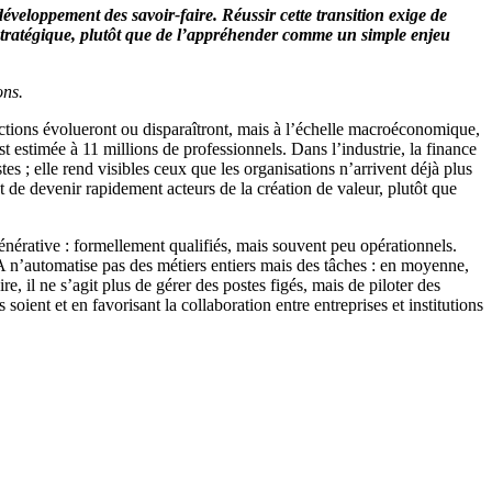
 développement des savoir-faire.
Réussir cette transition exige de
r stratégique, plutôt que de l’appréhender comme un simple enjeu
ons.
nctions évolueront ou disparaîtront, mais à l’échelle macroéconomique,
est estimée à 11 millions de professionnels. Dans l’industrie, la finance
es ; elle rend visibles ceux que les organisations n’arrivent déjà plus
t de devenir rapidement acteurs de la création de valeur, plutôt que
énérative : formellement qualifiés, mais souvent peu opérationnels.
L’IA n’automatise pas des métiers entiers mais des tâches : en moyenne,
, il ne s’agit plus de gérer des postes figés, mais de piloter des
soient et en favorisant la collaboration entre entreprises et institutions