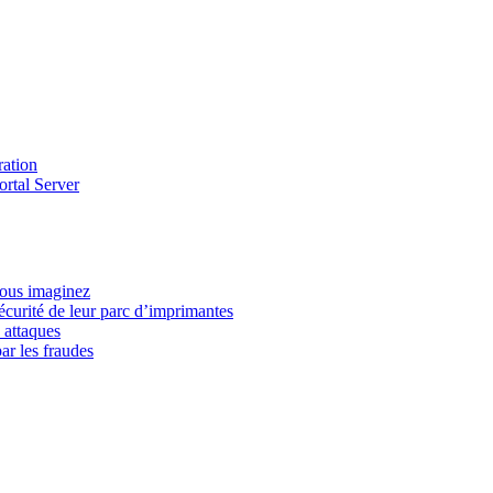
ration
ortal Server
vous imaginez
écurité de leur parc d’imprimantes
 attaques
ar les fraudes