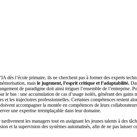
l’IA dès l’école primaire, ils ne cherchent pas à former des experts tec
 mémorisation, mais
le jugement, l’esprit critique et l’adaptabilité.
Dan
ement de paradigme doit ainsi irriguer l’ensemble de l’entreprise. Pourtan
r le bas : une accumulation de cas d’usage isolés, générant des gains m
ôles et les trajectoires professionnelles. Certaines compétences restent a
ses doivent accompagner la montée en compétences de leurs collaborateurs
erver une expertise irremplaçable dans leur domaine.
tardivement les managers tout en assignant les jeunes talents à des tâch
cision et la supervision des systèmes automatisés, afin de ne pas laisser ce