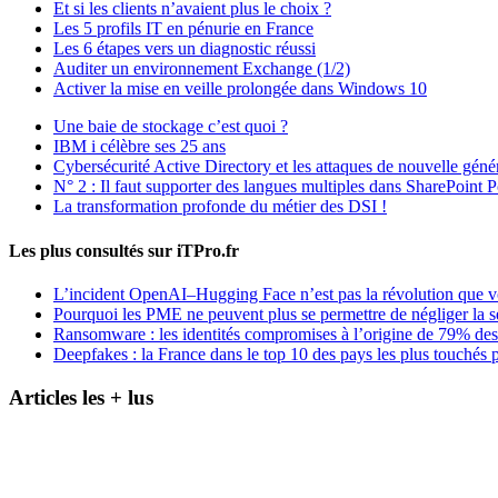
Et si les clients n’avaient plus le choix ?
Les 5 profils IT en pénurie en France
Les 6 étapes vers un diagnostic réussi
Auditer un environnement Exchange (1/2)
Activer la mise en veille prolongée dans Windows 10
Une baie de stockage c’est quoi ?
IBM i célèbre ses 25 ans
Cybersécurité Active Directory et les attaques de nouvelle géné
N° 2 : Il faut supporter des langues multiples dans SharePoint P
La transformation profonde du métier des DSI !
Les plus consultés sur iTPro.fr
L’incident OpenAI–Hugging Face n’est pas la révolution que 
Pourquoi les PME ne peuvent plus se permettre de négliger la s
Ransomware : les identités compromises à l’origine de 79% des
Deepfakes : la France dans le top 10 des pays les plus touchés p
Articles les + lus