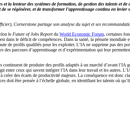
s et la lenteur des systèmes de formation, de gestion des talents et de
t de se régénérer, et de transformer l’apprentissage continu en levie
fficier), Cornerstone partage son analyse du sujet et ses recommandati
elon le
Future of Jobs Report
du
World Economic Forum
, certaines fo
 il est dans le déficit de compétences. Dans la santé, la pénurie mondiale 
ute de profils qualifiés pour les exploiter. L’IA ne supprime pas des post
urs des parcours d’apprentissage et d’expérimentation qui leur permetten
les continuent de produire des profils adaptés à un marché d’avant l’IA g
rgit entre ceux qui savent intégrer l’IA dans leur travail et les autres. 
à créer des écarts de productivité majeurs. La conséquence est donc claire
doit être pensée à l’échelle globale, en identifiant les talents où qu’ils 