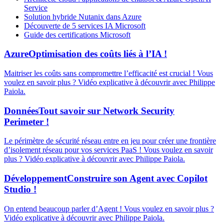
Service
Solution hybride Nutanix dans Azure
Découverte de 5 services IA Microsoft
Guide des certifications Microsoft
Azure
Optimisation des coûts liés à l’IA !
Maitriser les coûts sans compromettre l’efficacité est crucial ! Vous
voulez en savoir plus ? Vidéo explicative à découvrir avec Philippe
Paiola.
Données
Tout savoir sur Network Security
Perimeter !
Le périmètre de sécurité réseau entre en jeu pour créer une frontière
d’isolement réseau pour vos services PaaS ! Vous voulez en savoir
plus ? Vidéo explicative à découvrir avec Philippe Paiola.
Développement
Construire son Agent avec Copilot
Studio !
On entend beaucoup parler d’Agent ! Vous voulez en savoir plus ?
Vidéo explicative à découvrir avec Philippe Paiola.