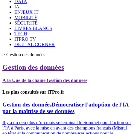
DATA
IA
ENJEUX IT
MOBILITÉ
SÉCURITÉ
LIVRES BLANCS
TECH
ITPRO TV
DIGITAL CORNER
>
Gestion des données
Gestion des données
À la Une de la chaine Gestion des données
Les plus consultés sur iTPro.fr
Gestion des données
Démocratiser l’adoption de l’IA
par la maîtrise de ses données
Il y a un peu plus d’un mois se terminait le Sommet pour l’action sur
l’IA à Paris, avec la mise en avant des champions français (Mistral
en tête) et la communication de nombreuses actions pour le