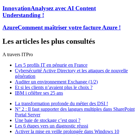
Innovation
Analysez avec AI Content
Understanding !
Azure
Comment maîtriser votre facture Azure !
Les articles les plus consultés
A travers ITPro
Les 5 profils IT en pénurie en France
Cybersécurité Active Directory et les attaques de nouvelle
génération
Auditer un environnement Exchange (1/2)
Et si les clients n’avaient plus le choix ?
IBM i célèbre ses 25 ans
La transformation profonde du métier des DSI !
N° 2 : Il faut supporter des langues multiples dans SharePoint
Portal Server
Une baie de stockage c’est quoi ?
Les 6 étapes vers un diagnostic réussi
Activer la mise en veille prolongée dans Windows 10