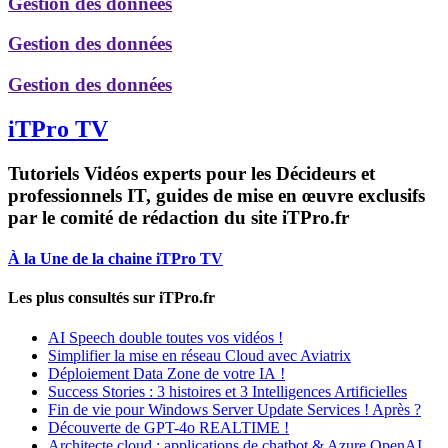
Gestion des données
Gestion des données
Gestion des données
iTPro TV
Tutoriels Vidéos experts pour les Décideurs et
professionnels IT, guides de mise en œuvre exclusifs
par le comité de rédaction du site iTPro.fr
À la Une de la chaine iTPro TV
Les plus consultés sur iTPro.fr
AI Speech double toutes vos vidéos !
Simplifier la mise en réseau Cloud avec Aviatrix
Déploiement Data Zone de votre IA !
Success Stories : 3 histoires et 3 Intelligences Artificielles
Fin de vie pour Windows Server Update Services ! Après ?
Découverte de GPT-4o REALTIME !
Architecte cloud : applications de chatbot & Azure OpenAI