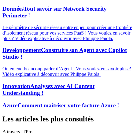
Données
Tout savoir sur Network Security
Perimeter !
Le périmètre de sécurité réseau entre en jeu pour créer une frontière
d’isolement réseau pour vos services PaaS ! Vous voulez en savoir
plus ? Vidéo explicative à découvrir avec Philippe Paiola.
Développement
Construire son Agent avec Copilot
Studio !
On entend beaucoup parler d’Agent ! Vous voulez en savoir plus ?
Vidéo explicative à découvrir avec Philippe Paiola.
Innovation
Analysez avec AI Content
Understanding !
Azure
Comment maîtriser votre facture Azure !
Les articles les plus consultés
A travers ITPro