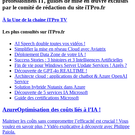
professionnels IT, guides de mise en œuvre exclusifs
par le comité de rédaction du site iTPro.fr
À la Une de la chaine iTPro TV
Les plus consultés sur iTPro.fr
AI Speech double toutes vos vidéos !
Simplifier la mise en réseau Cloud avec Aviatrix
Déploiement Data Zone de votre IA !
Success Stories : 3 histoires et 3 Intelligences Artificielles
Fin de vie pour Windows Server Update Services ! Après ?
Découverte de GPT-4o REALTIME !
Architecte cloud : applications de chatbot & Azure OpenAI
Service
Solution hybride Nutanix dans Azure
Découverte de 5 services IA Microsoft
Guide des certifications Microsoft
Azure
Optimisation des coûts liés à l’IA !
Maitriser les coûts sans compromettre l’efficacité est crucial ! Vous
voulez en savoir plus ? Vidéo explicative à découvrir avec Philippe
Paiola.