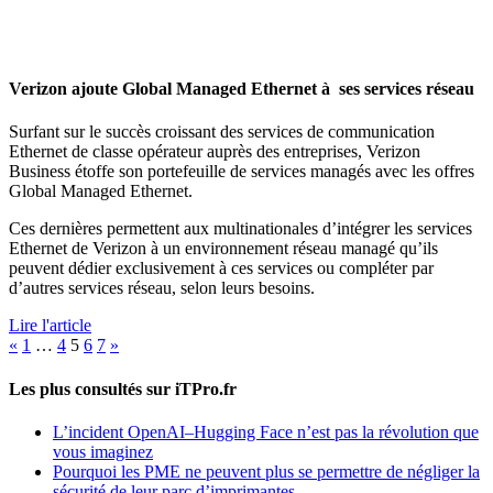
Verizon ajoute Global Managed Ethernet à ses services réseau
Surfant sur le succès croissant des services de communication
Ethernet de classe opérateur auprès des entreprises, Verizon
Business étoffe son portefeuille de services managés avec les offres
Global Managed Ethernet.
Ces dernières permettent aux multinationales d’intégrer les services
Ethernet de Verizon à un environnement réseau managé qu’ils
peuvent dédier exclusivement à ces services ou compléter par
d’autres services réseau, selon leurs besoins.
Lire l'article
Pagination
«
1
…
4
5
6
7
»
des
Les plus consultés sur iTPro.fr
publications
L’incident OpenAI–Hugging Face n’est pas la révolution que
vous imaginez
Pourquoi les PME ne peuvent plus se permettre de négliger la
sécurité de leur parc d’imprimantes