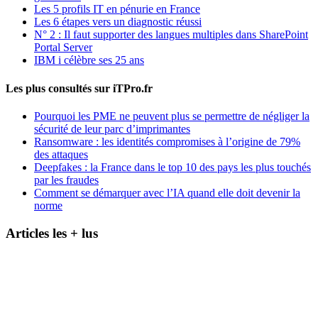
Les 5 profils IT en pénurie en France
Les 6 étapes vers un diagnostic réussi
N° 2 : Il faut supporter des langues multiples dans SharePoint
Portal Server
IBM i célèbre ses 25 ans
Les plus consultés sur iTPro.fr
Pourquoi les PME ne peuvent plus se permettre de négliger la
sécurité de leur parc d’imprimantes
Ransomware : les identités compromises à l’origine de 79%
des attaques
Deepfakes : la France dans le top 10 des pays les plus touchés
par les fraudes
Comment se démarquer avec l’IA quand elle doit devenir la
norme
Articles les + lus