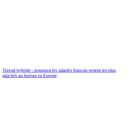
Travail hybride : pourquoi les salariés français restent les plus
attachés au bureau en Europe