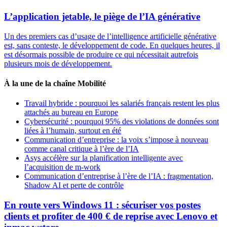
L’application jetable, le piège de l’IA générative
Un des premiers cas d’usage de l’intelligence artificielle générative
est, sans conteste, le développement de code. En quelques heures, il
est désormais possible de produire ce qui nécessitait autrefois
plusieurs mois de développement.
À la une de la chaîne Mobilité
Travail hybride : pourquoi les salariés français restent les plus
attachés au bureau en Europe
Cybersécurité : pourquoi 95% des violations de données sont
liées à l’humain, surtout en été
Communication d’entreprise : la voix s’impose à nouveau
comme canal critique à l’ère de l’IA
Asys accélère sur la planification intelligente avec
l’acquisition de m-work
Communication d’entreprise à l’ère de l’IA : fragmentation,
Shadow AI et perte de contrôle
En route vers Windows 11 : sécuriser vos postes
clients et profiter de 400 € de reprise avec Lenovo et