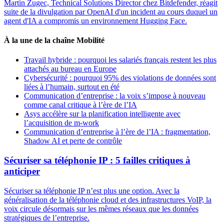
Martin Zugec, Technical Solutions Director chez Bitdefender, réagit
suite de la divulgation par OpenAI d'un incident au cours duquel un
agent d'IA a compromis un environnement Hugging Face.
À la une de la chaîne Mobilité
Travail hybride : pourquoi les salariés français restent les plus
attachés au bureau en Europe
Cybersécurité : pourquoi 95% des violations de données sont
liées à l’humain, surtout en été
Communication d’entreprise : la voix s’impose à nouveau
comme canal critique à l’ère de l’IA
Asys accélère sur la planification intelligente avec
l’acquisition de m-work
Communication d’entreprise à l’ère de l’IA : fragmentation,
Shadow AI et perte de contrôle
Sécuriser sa téléphonie IP : 5 failles critiques à
anticiper
Sécuriser sa téléphonie IP n’est plus une option. Avec la
généralisation de la téléphonie cloud et des infrastructures VoIP, la
voix circule désormais sur les mêmes réseaux que les données
stratégiques de l’entreprise.