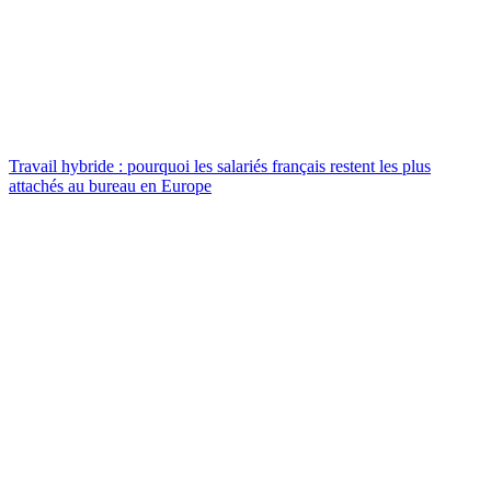
Travail hybride : pourquoi les salariés français restent les plus
attachés au bureau en Europe