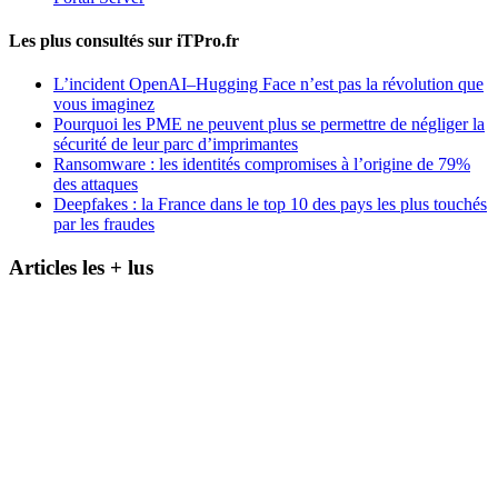
Les plus consultés sur iTPro.fr
L’incident OpenAI–Hugging Face n’est pas la révolution que
vous imaginez
Pourquoi les PME ne peuvent plus se permettre de négliger la
sécurité de leur parc d’imprimantes
Ransomware : les identités compromises à l’origine de 79%
des attaques
Deepfakes : la France dans le top 10 des pays les plus touchés
par les fraudes
Articles les + lus