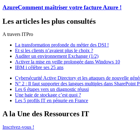
Azure
Comment maîtriser votre facture Azure !
Les articles les plus consultés
A travers ITPro
La transformation profonde du métier des DSI !
Et si les clients n’avaient plus le choix ?
Auditer un environnement Exchange (1/2)
Activer la mise en veille prolongée dans Windows 10
IBM i célèbre ses 25 ans
Cybersécurité Active Directory et les attaques de nouvelle géné
N° 2 : Il faut supporter des langues multiples dans SharePoint P
Les 6 étapes vers un diagnostic réussi
Une baie de stockage c’est quoi ?
Les 5 profils IT en pénurie en France
A la Une des Ressources IT
Inscrivez-vous !