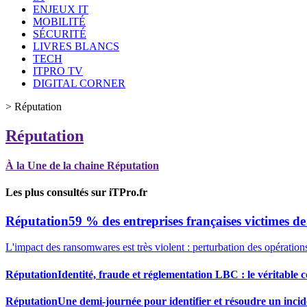
ENJEUX IT
MOBILITÉ
SÉCURITÉ
LIVRES BLANCS
TECH
ITPRO TV
DIGITAL CORNER
>
Réputation
Réputation
À la Une de la chaine Réputation
Les plus consultés sur iTPro.fr
Réputation
59 % des entreprises françaises victimes d
L'impact des ransomwares est très violent : perturbation des opération
Réputation
Identité, fraude et réglementation LBC : le véritable 
Réputation
Une demi-journée pour identifier et résoudre un incid