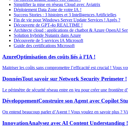
Simplifier la mise en réseau Cloud avec Aviatrix
Déploiement Data Zone de votre IA !
Success Stories : 3 histoires et 3 Intelligences Artificielles
Fin de vie pour Windows Server Update Services ! Après ?
Découverte de GPT-4o REALTIME !
Architecte cloud : applications de chatbot & Azure OpenAI Ser
Solution hybride Nutanix dans Azure
Découverte de 5 services IA Microsoft
Guide des certifications Microsoft
Azure
Optimisation des coûts liés à l’IA !
Maitriser les coûts sans compromettre l’efficacité est crucial ! Vous v
Données
Tout savoir sur Network Security Perimeter !
Le périmètre de sécurité réseau entre en jeu pour créer une frontière 
Développement
Construire son Agent avec Copilot Stu
On entend beaucoup parler d’Agent ! Vous voulez en savoir plus ? Vid
Innovation
Analysez avec AI Content Understanding !