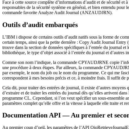
Face à cette source complète d’informations d’audit et de sécurité et à 
responsables de la sécurité système en général, et bien entendu pour les
commande favorite Analyze Audit Journal (ANZAUDJRN).
Outils d’audit embarqués
L’IBM i dispose de certains outils d’audit natifs sous la forme d
certain temps, ainsi que la petite dernière : Copy Audit Journal Entr
trouve dans la section de données spécifiques à l’entrée du journal et 
bibliothèque, le type d’objet associé à l’entrée du journal et d’autres i
Comme son nom l’indique, la commande CPYAUDJRNE copie l’information
une procédure à deux étapes. Par ailleurs, la commande CPYAUDJRNE e
par exemple, le nom du job ou le nom du programme. Ce qui me fascine d
correspondent à mes besoins précis et ce, à moindre frais. Il suffit d
Cela dit, pour traiter des entrées de journal, il existe d’autres moye
d’extraire et de traiter les entrées du journal dès qu’elles arrivent d
programme CL. Cependant, si l’on veut spécifier un sous-ensemble arbitr
paramètres complet qu’elle offre et la vitesse à laquelle elle traite et r
Documentation API — Au premier et secon
Au premier coup d’oeil, les paramètres de l’API QjoRetrieveJournalEn