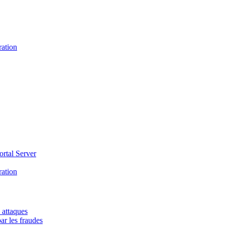
ration
ortal Server
ration
 attaques
ar les fraudes