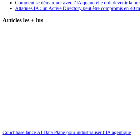
Comment se démarquer avec l’IA quand elle doit devenir la no
Attaques IA : un Active Directory peut être compromis en 40 m
Articles les + lus
Couchbase lance AI Data Plane pour industrialiser l’IA agentique