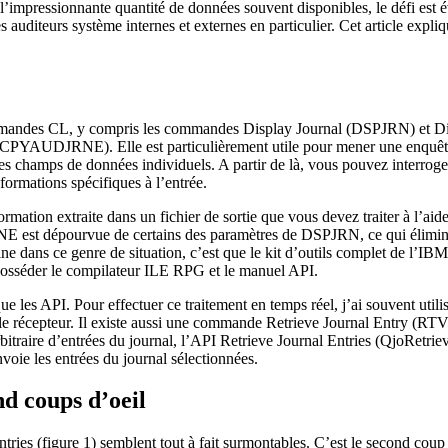
l’impressionnante quantité de données souvent disponibles, le défi est évi
 auditeurs système internes et externes en particulier. Cet article expli
e commandes CL, y compris les commandes Display Journal (DSPJRN) et
y (CPYAUDJRNE). Elle est particulièrement utile pour mener une enquête,
les champs de données individuels. A partir de là, vous pouvez interroger
nformations spécifiques à l’entrée.
 extraite dans un fichier de sortie que vous devez traiter à l’aide d
st dépourvue de certains des paramètres de DSPJRN, ce qui élimine la
ans ce genre de situation, c’est que le kit d’outils complet de l’IBM i
e posséder le compilateur ILE RPG et le manuel API.
ns que les API. Pour effectuer ce traitement en temps réel, j’ai souven
ans le récepteur. Il existe aussi une commande Retrieve Journal Entry (RT
aire d’entrées du journal, l’API Retrieve Journal Entries (QjoRetrieveJo
envoie les entrées du journal sélectionnées.
d coups d’oeil
tries (figure 1) semblent tout à fait surmontables. C’est le second co