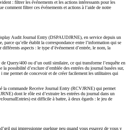
dent : filtrer les événements et les actions intéressants pour les
que comment filtrer ces événements et actions à l’aide de notre
 Display Audit Journal Entry (DSPAUDJRNE), en service depuis un
 parce qu’elle établit la correspondance entre l’information qui se
 différents aspects : le type d’événement d’entrée, le nom, la
e Query/400 ou d’un outil similaire, ce qui transforme l’enquête en
 possibilité d’exclure d’emblée des entrées du journal basées sur,
 me permet de concevoir et de créer facilement les utilitaires qui
t utilisé la commande Receive Journal Entry (RCVJRNE) qui permet
VJRNE) dont le rôle est d’extraire les entrées du journal dans un
urnalEntries) est difficile à battre, à deux égards : le jeu de
up d’œil qui impressionne quelque peu quand vous essayez de vous y