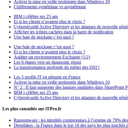
Activer la mise en veille prolongée dans Windows 10
Chiffrements symétrique vs asymétrique
IBM i célèbre ses 25 ans
Et si les clients n’avaient plus le choix ?
Cybersécurité Active Directory et les attaques de nouvelle géné
Afficher les icônes cachées dans la barre de notification
Une baie de stockage c’est quoi ?
Une baie de stockage c’est quoi ?
Et si les clients n’avaient plus le choix ?
Auditer un environnement Exchange (1/2)
Les 6 étapes vers un diagnostic réussi
La transformation profonde du métier des DSI !
Les 5 profils IT en pénurie en France
Activer la mise en veille prolongée dans Windows 10
N° 2 : Il faut supporter des langues multiples dans SharePoint P
IBM i célèbre ses 25 ans
Cybersécurité Active Directory et les attaques de nouvelle géné
Les plus consultés sur iTPro.fr
Ransomware : les identités compromises à l’origine de 79% des
Deepfakes : la France dans le top 10 des pays les plus touchés p