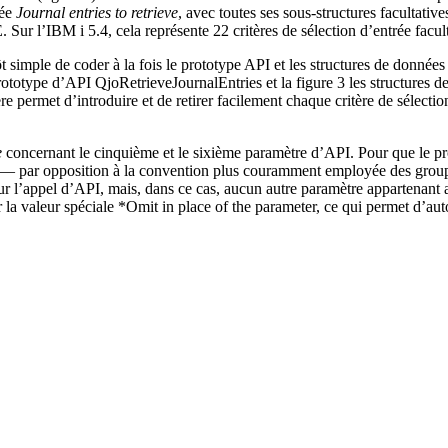
rée
Journal entries to retrieve
, avec toutes ses sous-structures facultativ
’IBM i 5.4, cela représente 22 critères de sélection d’entrée facultat
t simple de coder à la fois le prototype API et les structures de données
rototype d’API QjoRetrieveJournalEntries et la figure 3 les structures de
re permet d’introduire et de retirer facilement chaque critère de sélect
e
concernant le cinquième et le sixième paramètre d’API. Pour que le pr
s — par opposition à la convention plus couramment employée des grou
r l’appel d’API, mais, dans ce cas, aucun autre paramètre appartenant
r la valeur spéciale *Omit in place of the parameter, ce qui permet d’au