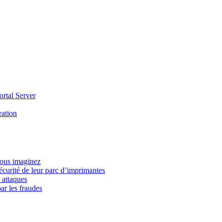
ortal Server
ration
vous imaginez
écurité de leur parc d’imprimantes
 attaques
ar les fraudes