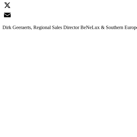
LinkedIn
X
Email
Dirk Geeraerts, Regional Sales Director BeNeLux & Southern Europe p