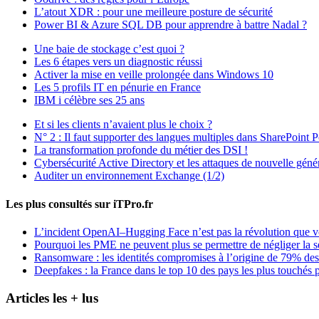
L’atout XDR : pour une meilleure posture de sécurité
Power BI & Azure SQL DB pour apprendre à battre Nadal ?
Une baie de stockage c’est quoi ?
Les 6 étapes vers un diagnostic réussi
Activer la mise en veille prolongée dans Windows 10
Les 5 profils IT en pénurie en France
IBM i célèbre ses 25 ans
Et si les clients n’avaient plus le choix ?
N° 2 : Il faut supporter des langues multiples dans SharePoint P
La transformation profonde du métier des DSI !
Cybersécurité Active Directory et les attaques de nouvelle géné
Auditer un environnement Exchange (1/2)
Les plus consultés sur iTPro.fr
L’incident OpenAI–Hugging Face n’est pas la révolution que 
Pourquoi les PME ne peuvent plus se permettre de négliger la s
Ransomware : les identités compromises à l’origine de 79% des
Deepfakes : la France dans le top 10 des pays les plus touchés p
Articles les + lus