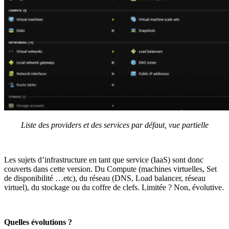
Liste des providers et des services par défaut, vue partielle
Les sujets d’infrastructure en tant que service (IaaS) sont donc
couverts dans cette version. Du Compute (machines virtuelles, Set
de disponibilité …etc), du réseau (DNS, Load balancer, réseau
virtuel), du stockage ou du coffre de clefs. Limitée ? Non, évolutive.
Quelles évolutions ?