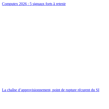
Computex 2026 : 5 signaux forts à retenir
La chaîne d’approvisionnement, point de rupture récurent du SI